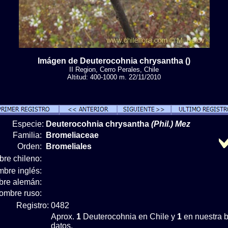
Imágen de Deuterocohnia chrysantha ()
II Region, Cerro Perales, Chile
Altitud: 400-1000 m. 22/11/2010
Especie:
Deuterocohnia chrysantha
(Phil.) Mez
Familia:
Bromeliaceae
Orden:
Bromeliales
re chileno:
bre inglés:
re alemán:
ombre ruso:
Registro:
0482
Aprox.
1
Deuterocohnia en Chile y
1
en nuestra 
datos.