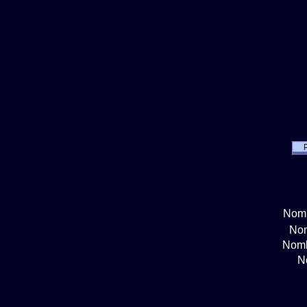
Nomb
Nom
Nomb
N