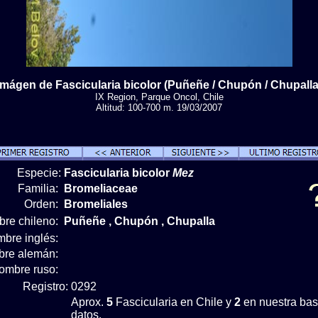
Imágen de Fascicularia bicolor (Puñeñe / Chupón / Chupalla
IX Region, Parque Oncol, Chile
Altitud: 100-700 m. 19/03/2007
Especie:
Fascicularia bicolor
Mez
Familia:
Bromeliaceae
Orden:
Bromeliales
re chileno:
Puñeñe , Chupón , Chupalla
bre inglés:
re alemán:
ombre ruso:
Registro:
0292
Aprox.
5
Fascicularia en Chile y
2
en nuestra bas
datos.