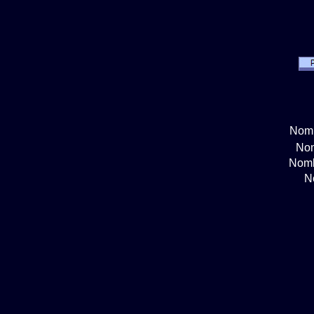
Nomb
Nom
Nomb
N