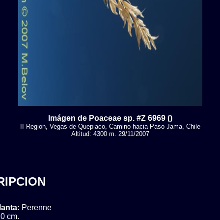
Imágen de Poaceae sp. #Z 6969 ()
II Region, Vegas de Quepiaco, Camino hacia Paso Jama, Chile
Altitud: 4300 m. 29/11/2007
RIPCION
lanta:
Perenne
0 cm.