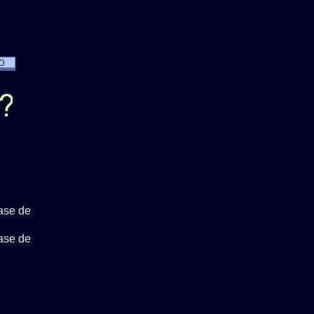
ase de
ase de