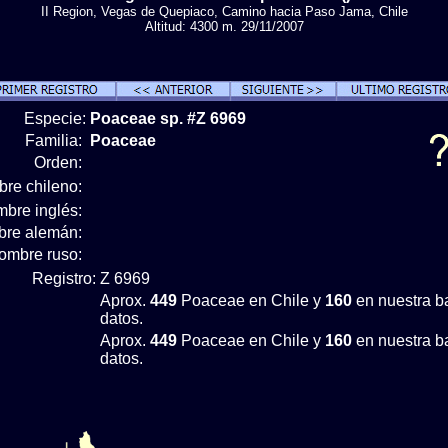
II Region, Vegas de Quepiaco, Camino hacia Paso Jama, Chile
Altitud: 4300 m. 29/11/2007
Especie:
Poaceae sp. #Z 6969
Familia:
Poaceae
Orden:
re chileno:
bre inglés:
re alemán:
ombre ruso:
Registro:
Z 6969
Aprox.
449
Poaceae en Chile y
160
en nuestra b
datos.
Aprox.
449
Poaceae en Chile y
160
en nuestra b
datos.