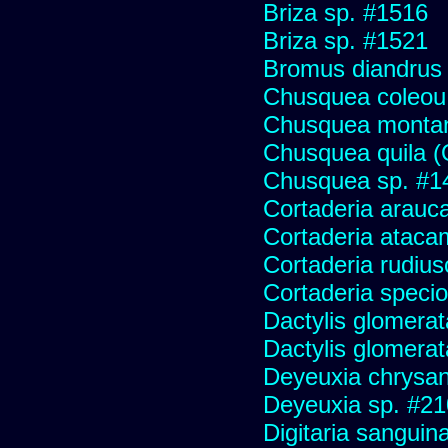
Briza sp. #1516
Briza sp. #1521
Bromus diandrus
Chusquea coleou 
Chusquea monta
Chusquea quila (
Chusquea sp. #1
Cortaderia arauc
Cortaderia ataca
Cortaderia rudius
Cortaderia speci
Dactylis glomerat
Dactylis glomerat
Deyeuxia chrysa
Deyeuxia sp. #2
Digitaria sanguina