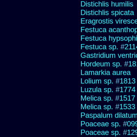
Distichlis humilis
Distichlis spicata
Eragrostis viresc
Festuca acanthop
Festuca hypsophi
Festuca sp. #211
Gastridium ventr
Hordeum sp. #18
Lamarkia aurea
Lolium sp. #1813
Luzula sp. #1774
Melica sp. #1517
Melica sp. #1533
Paspalum dilatu
Poaceae sp. #09
Poaceae sp. #12