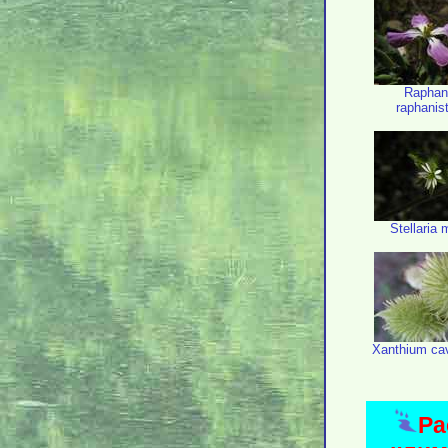
Raphan
raphanis
Stellaria 
Xanthium cav
Ра