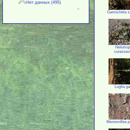
Нет данных (495)
=
Gamocheta s
Heliotro
curassav
Logfia ga
Menonvillea pi