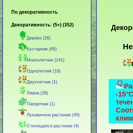
По декоративность
Декоративность: (5+) (352)
Декор
Дерево (26)
Не
Кустарник (65)
Многолетник (141)
Однолетник (18)
Двухлетник (1)
Ра
-15°
Лиана (26)
тече
Папортник (1)
Соот
Луковичное растение (49)
клима
Стелящееся растение (4)