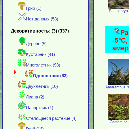
Гриб (1)
Pectocarya 
Нет данных (58)
Декоративность: (3) (337)
Ра
-5°С
Дерево (5)
амер
Кустарник (41)
Многолетник (93)
Однолетник (83)
Двухлетник (10)
Amaranthus re
Лиана (2)
Папортник (1)
Стелящееся растение (4)
Cardamine 