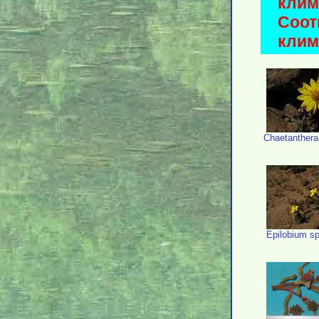
клим
Соот
клима
Chaetanthera
Epilobium s