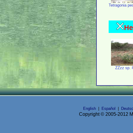
Tetragonia pe
Не
ZZzz sp. 
English
|
Español
|
Deuts
Copyright © 2005-2012