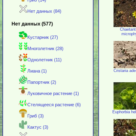
Гриб (14)
Нет данных (84)
Нет данных (577)
Chaetant
microph
Кустарник (27)
Многолетник (28)
Однолетник (11)
Cristaria ad
Лиана (1)
Папортник (2)
Луковичное растение (1)
Стелящееся растение (6)
Euphorbia he
Гриб (3)
Кактус (3)