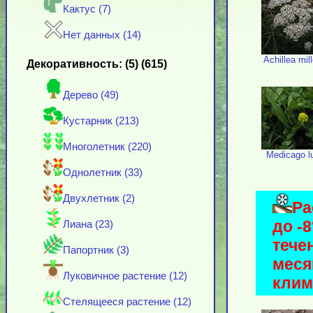
Кактус (7)
Нет данных (14)
Achillea mil
Декоративность: (5) (615)
Дерево (49)
Кустарник (213)
Многолетник (220)
Medicago l
Однолетник (33)
Двухлетник (2)
Ра
до -
Лиана (23)
тече
Папортник (3)
меся
Луковичное растение (12)
клим
Стелящееся растение (12)