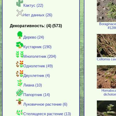
Кактус (22)
Нет данных (26)
Boraginace
Декоративность: (4) (573)
#128
Дерево (24)
Кустарник (190)
Многолетник (204)
Collomia cava
Однолетник (49)
Двухлетник (4)
Лиана (10)
Homaloca
dichoto
Папортник (14)
Луковичное растение (6)
Стелящееся растение (13)