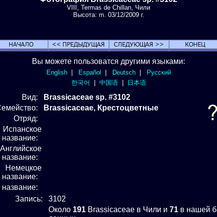
VIII, Termas de Chillan, Чили
Высота: m. 03/12/2009 г.
Вы можете пользоватся другими языками:
English
|
Español
|
Deutsch
|
Русский
한국어
|
中国语
|
日本语
Вид
:
Brassicaceae sp. #3102
Семейство:
Brassicaceae, Крестоцветные
Отряд
:
Испанское
название:
Английское
название:
Немецкое
название:
е название:
Запись:
3102
Около
191
Brassicaceae в Чили и
71
в нашей б