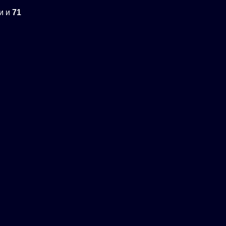
и и
71