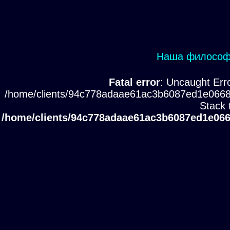
Наша философи
Fatal error
: Uncaught Erro
/home/clients/94c778adaae61ac3b6087ed1e0668
Stack 
/home/clients/94c778adaae61ac3b6087ed1e066