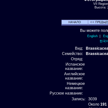
VII Region
Высота: 2
Вы можете пол
English
|
Esp
한국
Вид
:
Brassicacea
Семейство:
Brassicace
Отряд
:
Испанское
название:
Английское
название:
Немецкое
название:
Русское название:
Запись:
3039
Около
191