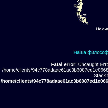
Не оч
Наша философи
Fatal error
: Uncaught Erro
/home/clients/94c778adaae61ac3b6087ed1e0668
Stack 
/home/clients/94c778adaae61ac3b6087ed1e066