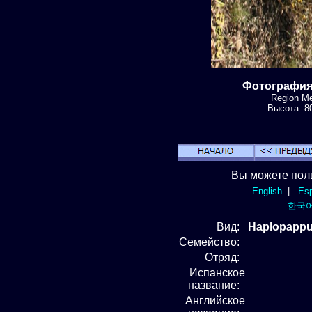
Фотография 
Region Me
Высота: 80
Вы можете пол
English
|
Esp
한국
Вид
:
Haplopappu
Семейство:
Отряд
:
Испанское
название:
Английское