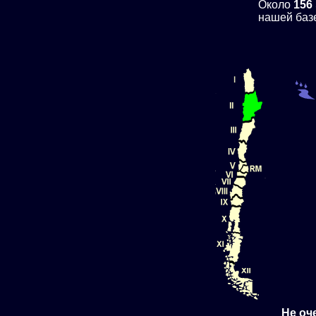
Около
156
нашей баз
Не оч