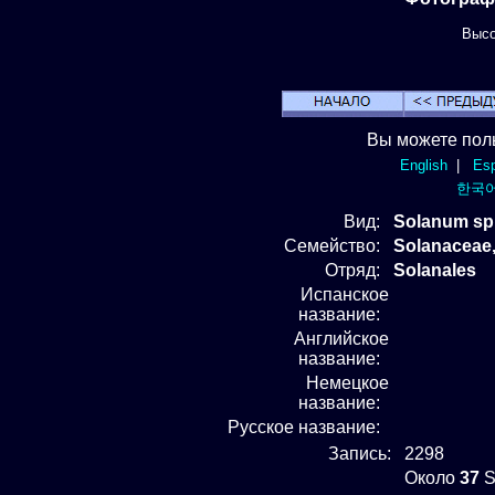
Высот
Вы можете пол
English
|
Esp
한국
Вид
:
Solanum sp
Семейство:
Solanaceae
Отряд
:
Solanales
Испанское
название:
Английское
название:
Немецкое
название:
Русское название:
Запись:
2298
Около
37
S