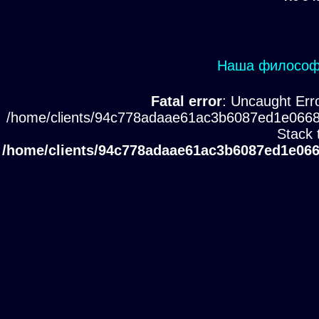
Наша философи
Fatal error
: Uncaught Erro
/home/clients/94c778adaae61ac3b6087ed1e0668
Stack 
/home/clients/94c778adaae61ac3b6087ed1e066