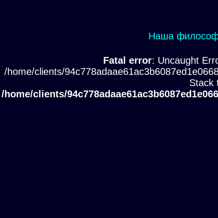
Наша философи
Fatal error
: Uncaught Erro
/home/clients/94c778adaae61ac3b6087ed1e0668
Stack 
/home/clients/94c778adaae61ac3b6087ed1e066