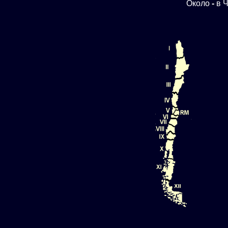
Около
-
в Ч