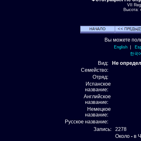
VII Re
Высота: 4
Вы можете пол
English
|
Esp
한국
Вид
:
Не определ
Семейство:
Отряд
:
Испанское
название:
Английское
название:
Немецкое
название:
Русское название:
Запись:
2278
Около
-
в Ч