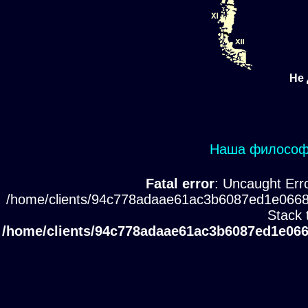
Не 
Наша философи
Fatal error
: Uncaught Erro
/home/clients/94c778adaae61ac3b6087ed1e0668
Stack 
/home/clients/94c778adaae61ac3b6087ed1e066