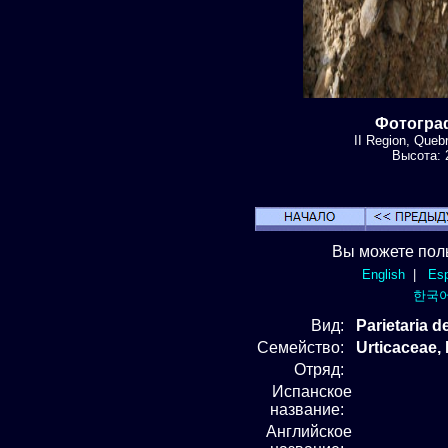
Фотографи
II Region, Que
Высота: 2
Вы можете пол
English
|
Esp
한국
Вид
:
Parietaria d
Семейство:
Urticaceae
Отряд
:
Испанское
название:
Английское