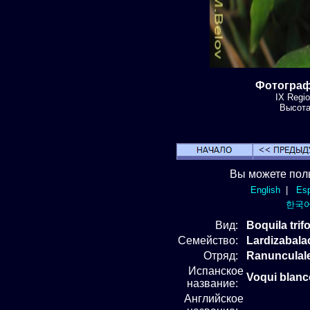
Фотография
IX Regi
Высота:
Вы можете пол
English
|
Esp
한국
Вид
:
Boquila trif
Семейство:
Lardizabala
Отряд
:
Ranunculal
Испанское
Voqui blanco
название:
Английское