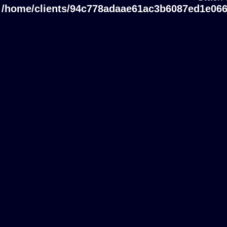
/home/clients/94c778adaae61ac3b6087ed1e066