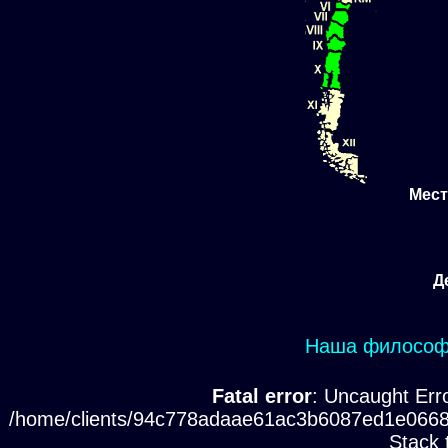
Мест
Д
Наша философи
Fatal error
: Uncaught Erro
/home/clients/94c778adaae61ac3b6087ed1e0668
Stack 