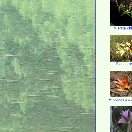
Miersia chi
Placea o
Rhodophiala 