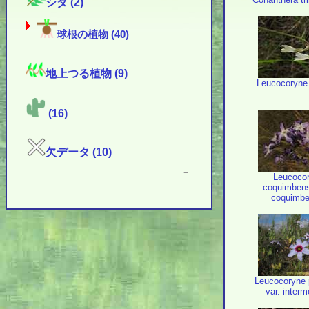
シダ (2)
球根の植物 (40)
地上つる植物 (9)
Leucocoryne 
(16)
欠データ (10)
=
Leucoco
coquimbens
coquimbe
Leucocoryne 
var. interm