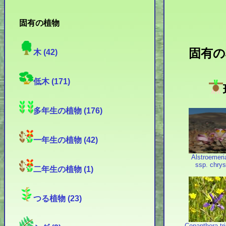
固有の植物
固有の
木 (42)
低木 (171)
多年生の植物 (176)
一年生の植物 (42)
Alstroemeria
ssp. chry
二年生の植物 (1)
つる植物 (23)
Conanthera tr