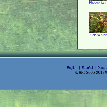
Rhodophiala 
Solaria brev
English
|
Español
|
Deuts
版権© 2005-2012