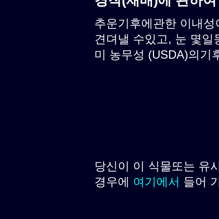
경작(재배)에 관하여
추운기후에관한 이내성이 
견뎌낼 수있고, 눈 몇일
미 농무성 (USDA)의기후
당신이 이 식물또는 유
경우에
여기에서
들어 