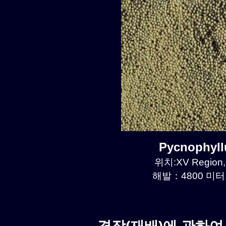
Pycnophyl
위치:XV Region, 
해발：4800 미터르