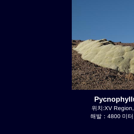
Pycnophyl
위치:XV Region, 
해발：4800 미터르