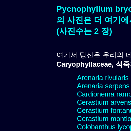
Pycnophyllum bry
의 사진은 더 여기에
(사진수는 2 장)
여기서 당신은 우리의 
Caryophyllaceae, 석
Arenaria rivularis
Arenaria serpens
Cardionema ram
Cerastium arvens
Cerastium fonta
Cerastium montio
Colobanthus lyco