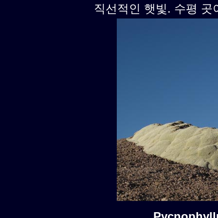
직선적인 햇빛. 수평 곳
Pycnophyl