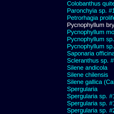
Colobanthus quit
Paronchyia sp. #
Petrorhagia prolif
Pycnophyllum bryo
Pycnophyllum mo
Pycnophyllum sp
Pycnophyllum sp
Saponaria officin
Scleranthus sp. 
Silene andicola
Silene chilensis
Silene gallica (Ca
Spergularia
Spergularia sp. 
Spergularia sp. 
Spergularia sp. 