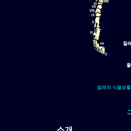
칠레
좋
칠레의 식물생활
소개