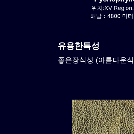
위치:XV Region, 
해발：4800 미터르
유용한특성
좋은장식성 (아름다운식물)