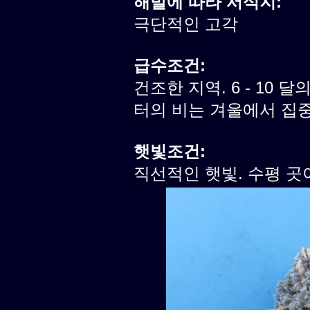
해발에 따라 서식지:
극단적인 고각
급수조건:
건조한 지역. 6 - 10 달
터의 비는 겨울에서 집
햇빛조건:
직선적인 햇빛. 수평 곳