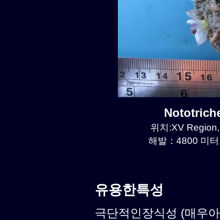
Nototric
위치:XV Region, 
해발：4800 미터르
유용한특성
극단적인장식성 (매우아름