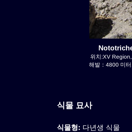
Nototric
위치:XV Region, 
해발：4800 미터르
식물 묘사
식물형:
다년생 식물