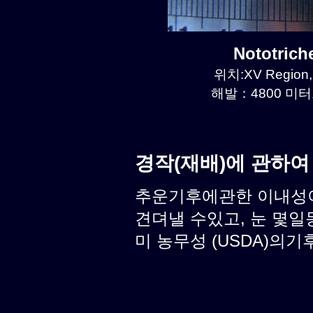
Nototric
위치:XV Region, 
해발：4800 미터르
경작(재배)에 관하여
추운기후에관한 이내성이 
견뎌낼 수있고, 눈 몇일
미 농무성 (USDA)의기후