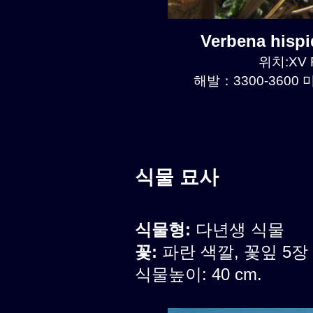
Verbena hisp
위치:XV R
해발：3300-3600 미
식물 묘사
식물형:
다년생 식물
꽃:
파란 색깔, 꽃잎 5장
식물높이: 40 cm.