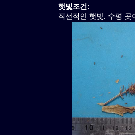
햇빛조건:
직선적인 햇빛. 수평 곳