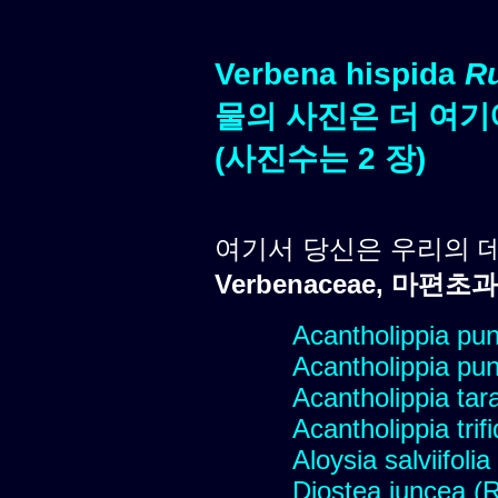
Verbena hispida
Ru
물의 사진은 더 여기
(사진수는 2 장)
여기서 당신은 우리의 
Verbenaceae, 마편초과
Acantholippia pu
Acantholippia pu
Acantholippia tar
Acantholippia trif
Aloysia salviifoli
Diostea juncea (R