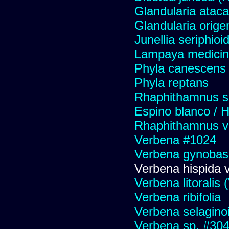
Glandularia atac
Glandularia orige
Junellia seriphioi
Lampaya medicin
Phyla canescens
Phyla reptans
Rhaphithamnus s
Espino blanco / 
Rhaphithamnus v
Verbena #1024
Verbena gynobas
Verbena hispida v
Verbena litoralis
Verbena ribifolia
Verbena selagino
Verbena sp. #30