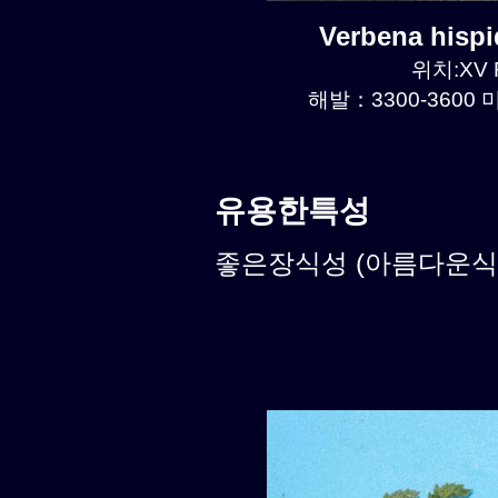
Verbena hisp
위치:XV R
해발：3300-3600 미
유용한특성
좋은장식성 (아름다운식물)