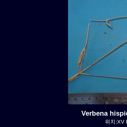
Verbena hisp
위치:XV R