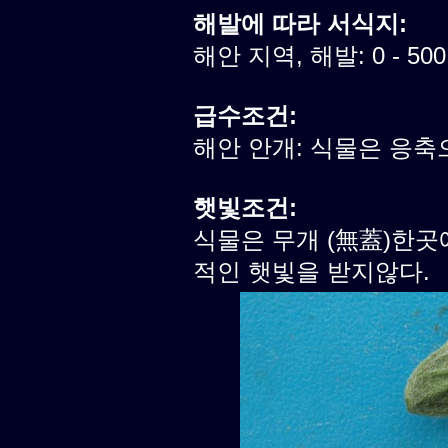
해발에 따라 서식지:
해안 지역, 해발: 0 - 50
급수조건:
해안 안개: 식물은 응축
햇빛조건:
식물은 무개 (無蓋)한곳
적인 햇빛을 받지않다.