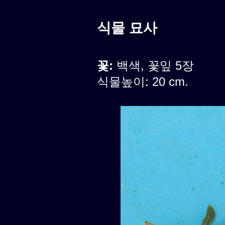
식물 묘사
꽃:
백색, 꽃잎 5장
식물높이: 20 cm.