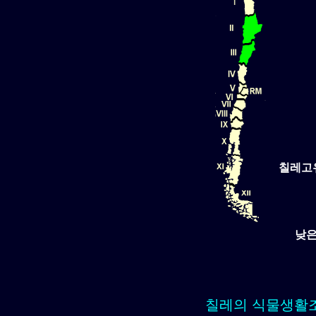
칠레고
낮은
칠레의 식물생활