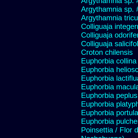
Argythamnia sp. 
Argythamnia sp.
Argythamnia tricu
Colliguaja integer
Colliguaja odorife
Colliguaja salicifo
Croton chilensis
Euphorbia collina
Euphorbia heliosc
Euphorbia lactifl
Euphorbia macul
Euphorbia peplus 
Euphorbia platyph
Euphorbia portul
Euphorbia pulcher
Poinsettia / Flor 