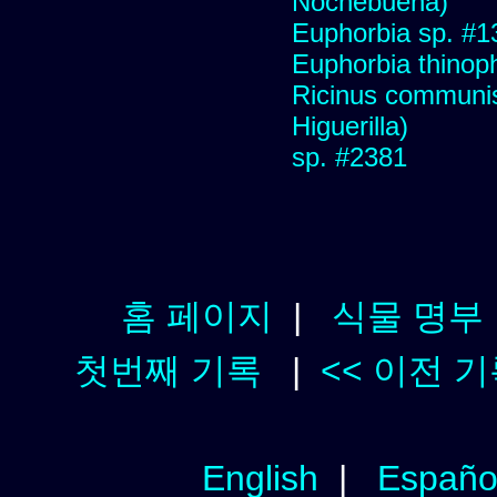
Nochebuena)
Euphorbia sp. #1
Euphorbia thinoph
Ricinus communis 
Higuerilla)
sp. #2381
홈 페이지
|
식물 명부
첫번째 기록
|
<< 이전 
English
|
Españo