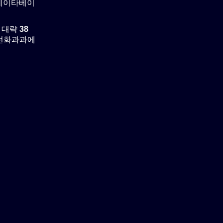
 데이타베이
은 대략
38
 수선화과과에