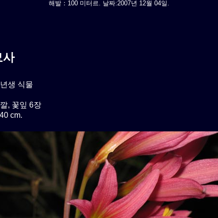
해발：100 미터르. 날짜:2007년 12월 04일.
묘사
년생 식물
깔, 꽃잎 6장
0 cm.