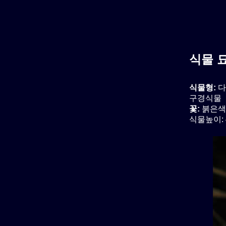
식물 
식물형:
다
구경식물
꽃:
붉은색
식물높이: 4