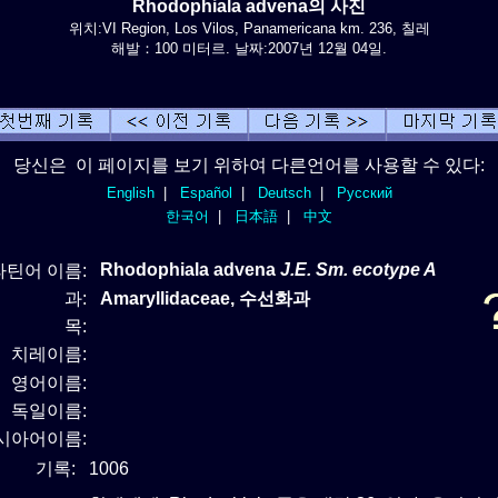
Rhodophiala advena의 사진
위치:VI Region, Los Vilos, Panamericana km. 236, 칠레
해발：100 미터르. 날짜:2007년 12월 04일.
당신은 이 페이지를 보기 위하여 다른언어를 사용할 수 있다:
English
|
Español
|
Deutsch
|
Русский
한국어
|
日本語
|
中文
Rhodophiala advena
J.E. Sm. ecotype A
라틴어 이름:
과:
Amaryllidaceae, 수선화과
목:
치레이름:
영어이름:
독일이름:
시아어이름:
기록:
1006