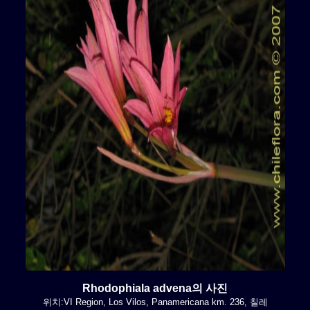
Rhodophiala advena의 사진
위치:VI Region, Los Vilos, Panamericana km. 236, 칠레