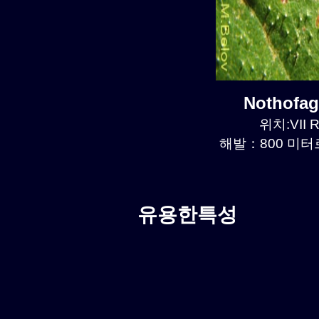
Nothofa
위치:VII R
해발：800 미터르.
유용한특성