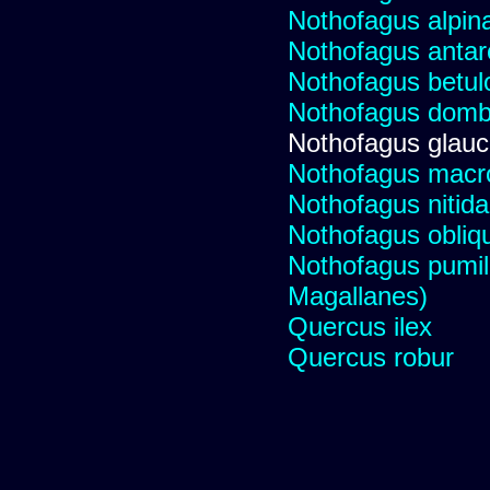
Nothofagus alpina
Nothofagus antarc
Nothofagus betul
Nothofagus dombe
Nothofagus glauc
Nothofagus macro
Nothofagus nitida
Nothofagus obliq
Nothofagus pumil
Magallanes)
Quercus ilex
Quercus robur