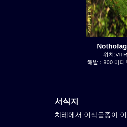
Nothofa
위치:VII R
해발：800 미터르.
서식지
치레에서 이식물종이 