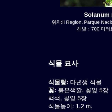
Solanum
위치:II Region, Parque Naci
해발：700 미터르.
식물 묘사
식물형:
다년생 식물
꽃:
붉은색깔, 꽃잎 5장
백색, 꽃잎 5장
식물높이: 1.2 m.