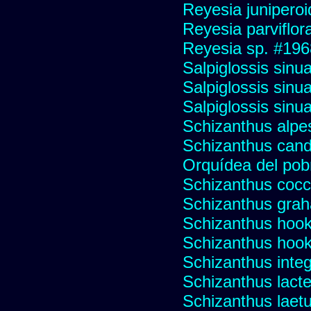
Reyesia junipero
Reyesia parviflor
Reyesia sp. #196
Salpiglossis sinu
Salpiglossis sinu
Salpiglossis sinu
Schizanthus alpest
Schizanthus cand
Orquídea del pob
Schizanthus cocci
Schizanthus graha
Schizanthus hooke
Schizanthus hooke
Schizanthus integr
Schizanthus lacte
Schizanthus laet