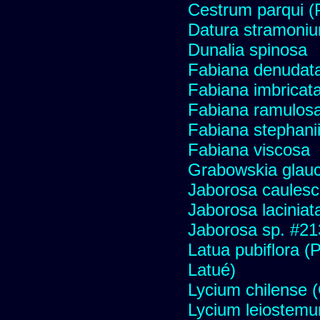
Cestrum parqui (P
Datura stramoniu
Dunalia spinosa
Fabiana denudat
Fabiana imbricata
Fabiana ramulos
Fabiana stephani
Fabiana viscosa
Grabowskia glau
Jaborosa caules
Jaborosa laciniat
Jaborosa sp. #21
Latua pubiflora (
Latué)
Lycium chilense (C
Lycium leiostem