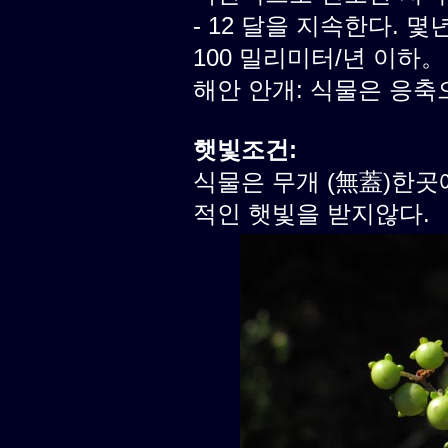
- 12 달을 지속한다. 
100 밀리미터/년 이하。
해안 안개: 식물은 응축
햇빛조건:
식물은 무개 (無蓋)한곳
적인 햇빛을 받지않다.