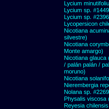
Lycium minutifol
Lycium sp. #1449
Lycium sp. #2396
Lycopersicon chi
Nicotiana acumin
silvestre)
Nicotiana corymbo
Monte amargo)
Nicotiana glauca (
/ palán palán / p
moruno)
Nicotiana solanif
Nierembergia repe
Nolana sp. #2269
Physalis viscosa 
Reyesia chilensis