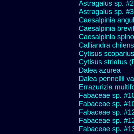
Astragalus sp. #
Astragalus sp. #
Caesalpinia angu
Caesalpinia brevif
Caesalpinia spino
Calliandra chilens
Cytisus scopariu
Cytisus striatus 
Dalea azurea
Dalea pennellii va
Errazurizia multifo
Fabaceae sp. #1
Fabaceae sp. #1
Fabaceae sp. #1
Fabaceae sp. #1
Fabaceae sp. #1