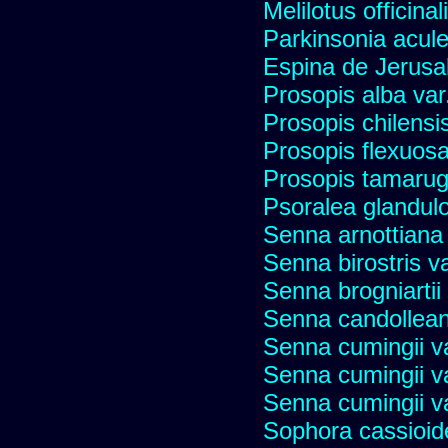
Melilotus officinal
Parkinsonia acule
Espina de Jerusa
Prosopis alba var
Prosopis chilensi
Prosopis flexuos
Prosopis tamaru
Psoralea glandulo
Senna arnottiana 
Senna birostris v
Senna brogniartii
Senna candollean
Senna cumingii va
Senna cumingii va
Senna cumingii v
Sophora cassioide