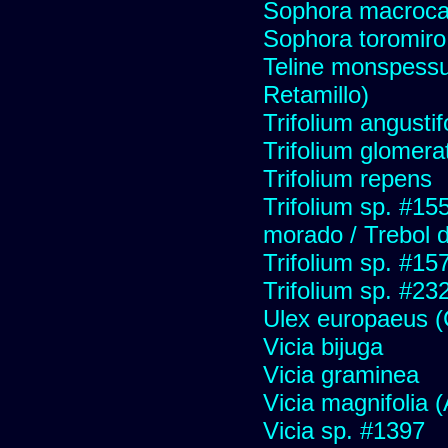
Sophora macroca
Sophora toromiro
Teline monspessu
Retamillo)
Trifolium angustif
Trifolium glomera
Trifolium repens
Trifolium sp. #15
morado / Trebol 
Trifolium sp. #15
Trifolium sp. #23
Ulex europaeus (C
Vicia bijuga
Vicia graminea
Vicia magnifolia (A
Vicia sp. #1397