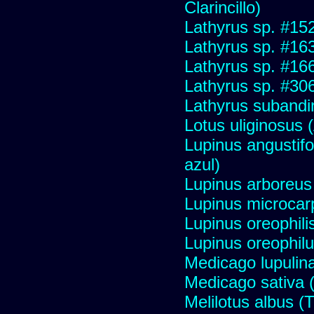
Clarincillo)
Lathyrus sp. #15
Lathyrus sp. #16
Lathyrus sp. #16
Lathyrus sp. #30
Lathyrus subandi
Lotus uliginosus (
Lupinus angustifo
azul)
Lupinus arboreus
Lupinus microcar
Lupinus oreophili
Lupinus oreophilu
Medicago lupulina
Medicago sativa (
Melilotus albus (