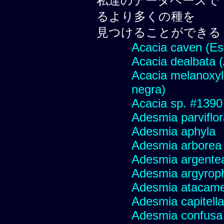
私達のデータベースで
るより多くの種を
見つけることができる
Acacia caven (Es
Acacia dealbata (
Acacia melanoxyl
negra)
Acacia sp. #1390
Adesmia parviflo
Adesmia aphyla
Adesmia arborea
Adesmia argente
Adesmia argyroph
Adesmia atacame
Adesmia capitella
Adesmia confusa