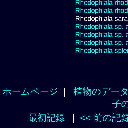
Rhodophiala rhodo
Rhodophiala rhodo
Rhodophiala sar
Rhodophiala sp. 
Rhodophiala sp. 
Rhodophiala sp. 
Rhodophiala spl
ホームページ
|
植物のデー
子
最初記録
|
<< 前の記