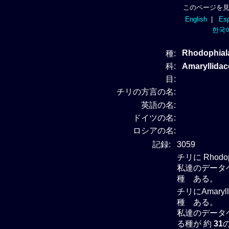
このページを見
English
|
Esp
한국
Rhodophial
種:
科:
Amaryllid
目:
チリの方言の名:
英語の名:
ドイツの名:
ロシアの名:
記録:
3059
チリに Rhod
私達のデータベー
種 ある。
チリにAmary
種 ある。
私達のデータベー
る種が 約
31