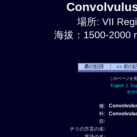
Convolvul
場所: VII Reg
海拔：1500-2000 
このページを見
English
|
Esp
한국
Convolvulu
種:
科:
Convolvul
目:
チリの方言の名:
英語の名: