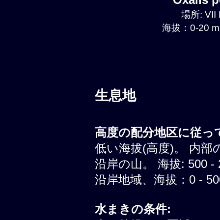
場所: VII
海拔：0-20 m
生息地
高度の配分地区に従って
低い海拔(高度)。 内部
沿岸の山。 海拔: 500 - 
沿岸地域、海拔：0 - 500
水まきの条件: