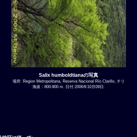
Salix humboldtianaの写真
場所: Region Metropolitana, Reserva Nacional Río Clarillo, チリ
海拔：800-900 m. 日付:2006年10月09日.