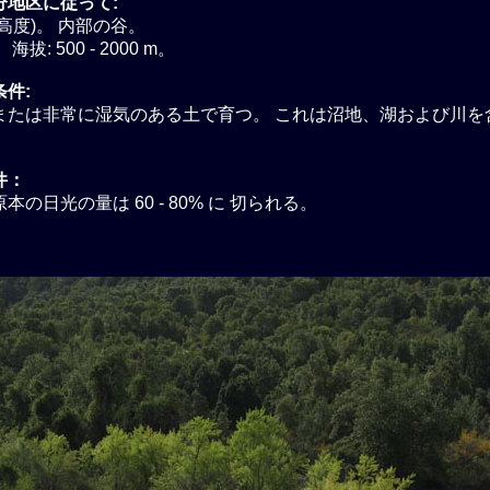
分地区に従って:
高度)。 内部の谷。
拔: 500 - 2000 m。
件:
または非常に湿気のある土で育つ。 これは沼地、湖および川を
件：
本の日光の量は 60 - 80% に 切られる。