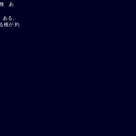
種 あ
 ある。
する種が 約