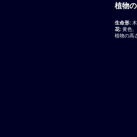
植物の
生命形:
木
花:
黄色、
植物の高さ: