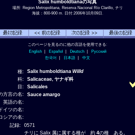
Salix humboldtianaの写真
場所: Region Metropolitana, Reserva Nacional Río Clarillo, チリ
海拔：800-900 m. 日付:2006年10月09日.
このページを見るのに他の言語を使用できる:
English
|
Español
|
Deutsch
|
Русский
한국어
|
日本語
|
中文
Salix humboldtiana
Willd
種:
科:
Salicaceae, ヤナギ科
目:
Salicales
の方言の名:
Sauce amargo
英語の名:
ドイツの名:
ロシアの名:
記録:
0571
チリに Salix 属に属する種が 約
4
の種 ある。