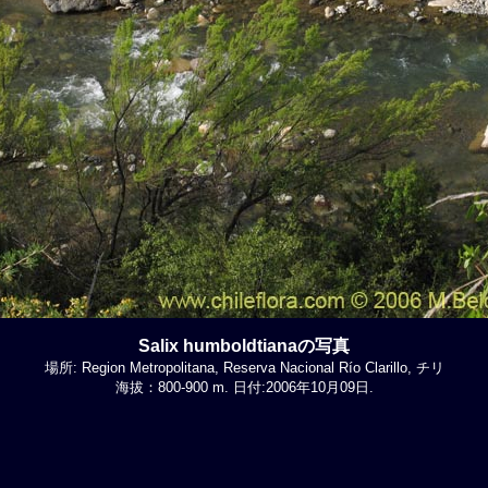
Salix humboldtianaの写真
場所: Region Metropolitana, Reserva Nacional Río Clarillo, チリ
海拔：800-900 m. 日付:2006年10月09日.