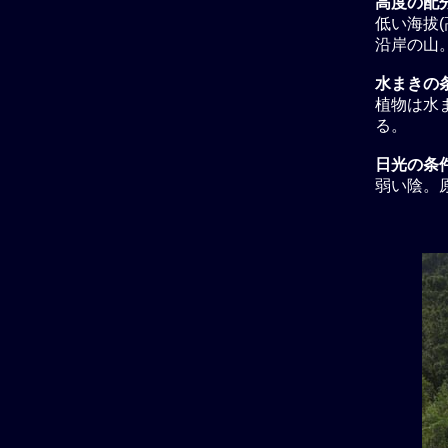
高度の配
低い海拔(
沿岸の山。 海
水まきの条
植物は水
る。
日光の条
弱い陰。原