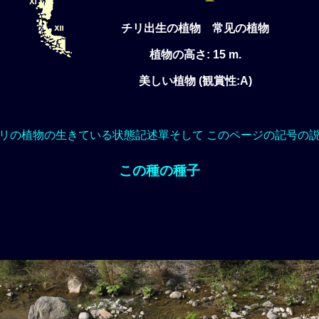
チリ出生の植物 常见の植物
植物の高さ: 15 m.
美しい植物 (観賞性:A)
リの植物の生きている状態記述單そして このページの記号の
この種の種子