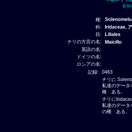
한국
Solenomelu
種:
科:
Iridaceae
目:
Liliales
チリの方言の名:
Maicillo
英語の名:
ドイツの名:
ロシアの名:
記録:
0463
チリに Sole
私達のデータベー
種 ある。
チリにIrida
私達のデータベー
の種 ある。