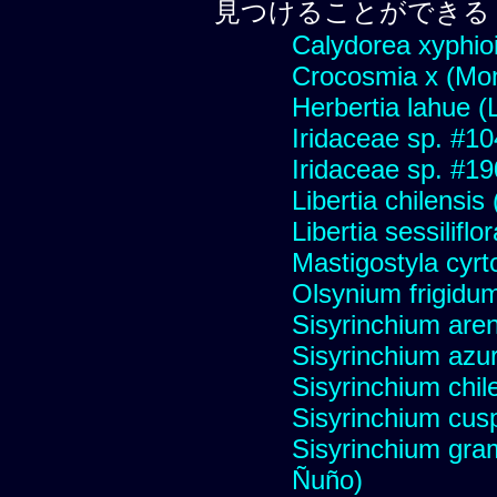
見つけることができる
Calydorea xyphio
Crocosmia x (Mont
Herbertia lahue (
Iridaceae sp. #1
Iridaceae sp. #1
Libertia chilensis
Libertia sessiliflor
Mastigostyla cyrt
Olsynium frigidu
Sisyrinchium aren
Sisyrinchium azur
Sisyrinchium chil
Sisyrinchium cus
Sisyrinchium gram
Ñuño)