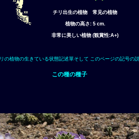
チリ出生の植物 常见の植物
植物の高さ: 5 cm.
非常に美しい植物 (観賞性:A+)
リの植物の生きている状態記述單そして このページの記号の
この種の種子