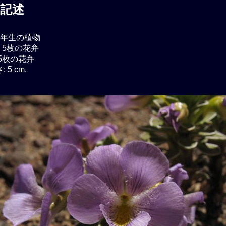
記述
年生の植物
 5枚の花弁
5枚の花弁
 5 cm.