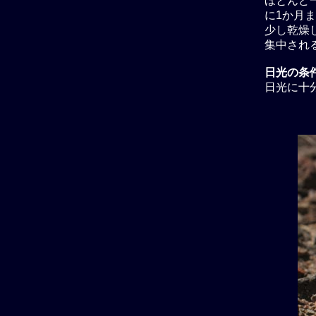
ほとんど
に1か月ま
少し乾燥し
集中され
日光の条
日光に十