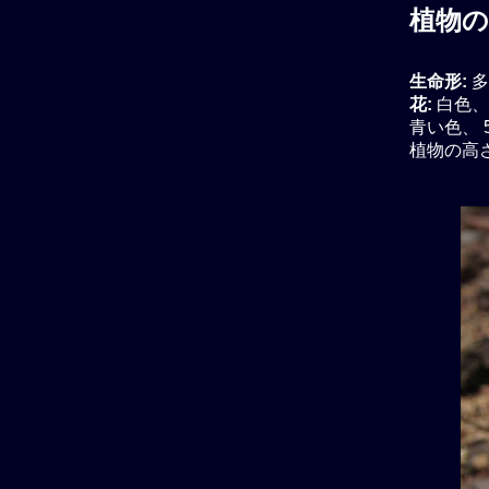
植物の
生命形:
多
花:
白色、
青い色、 
植物の高さ: