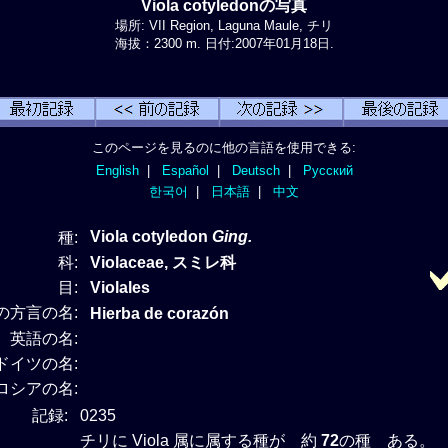
Viola cotyledonの写真
場所: VII Region, Laguna Maule, チリ
海拔：2300 m. 日付:2007年01月18日.
このページを見るのに他の言語を使用できる:
English
|
Español
|
Deutsch
|
Русский
한국어
|
日本語
|
中文
Viola cotyledon
Ging.
種:
科:
Violaceae, スミレ科
目:
Violales
の方言の名:
Hierba de corazón
英語の名:
ドイツの名:
ロシアの名:
記録:
0235
チリに Viola 属に属する種が 約
72
の種 ある。