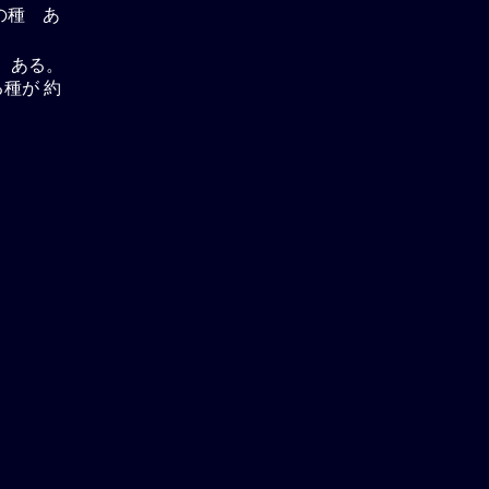
の種 あ
 ある。
る種が 約