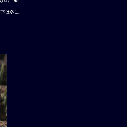
ある(一般
雨落下は冬に