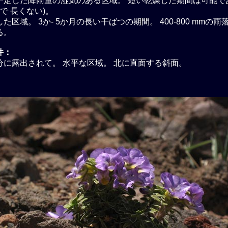
一定した降雨量の湿気のある区域。 短い乾燥した期間は可能で
で 長くない)。
た区域。 3か- 5か月の長い干ばつの期間。 400-800 mmの
る。
件：
分に露出されて。 水平な区域。 北に直面する斜面。