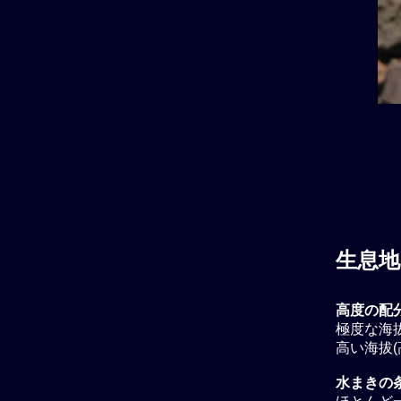
生息地
高度の配
極度な海拔
高い海拔(
水まきの条