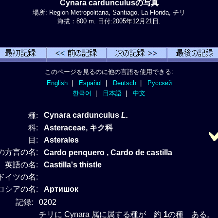
Cynara cardunculusの写真
場所: Region Metropolitana, Santiago, La Florida, チリ
海拔：800 m. 日付:2005年12月21日.
このページを見るのに他の言語を使用できる:
English
|
Español
|
Deutsch
|
Русский
한국어
|
日本語
|
中文
Cynara cardunculus
L.
種:
科:
Asteraceae, キク科
目:
Asterales
の方言の名:
Cardo penquero , Cardo de castilla
英語の名:
Castilla's thistle
ドイツの名:
ロシアの名:
Артишок
記録:
0202
チリに Cynara 属に属する種が 約
1
の種 ある。