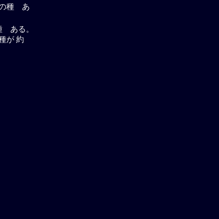
の種 あ
種 ある。
種が 約