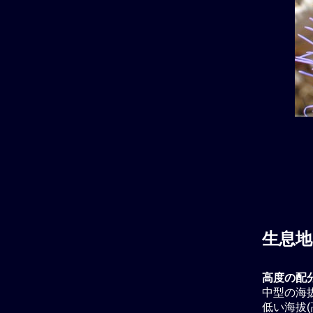
生息地
高度の配
中型の海拔
低い海拔(