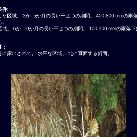
件:
た区域。 3か- 5か月の長い干ばつの期間。 400-800 mmの
る。
域。 6か- 10か月の長い干ばつの期間。 100-300 mmの雨落
。
件：
分に露出されて。 水平な区域。 北に直面する斜面。