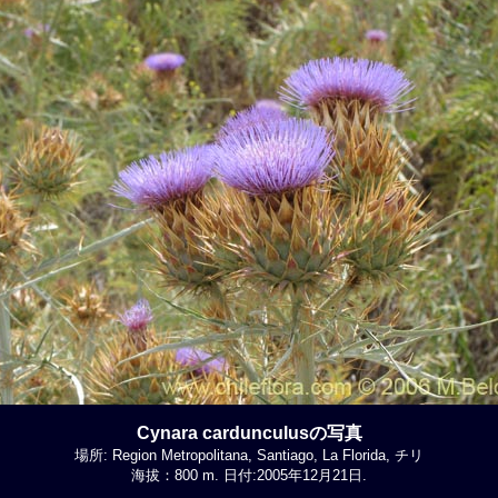
Cynara cardunculusの写真
場所: Region Metropolitana, Santiago, La Florida, チリ
海拔：800 m. 日付:2005年12月21日.