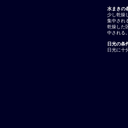
水まきの条
少し乾燥し
集中され
乾燥した区
中される
日光の条
日光に十