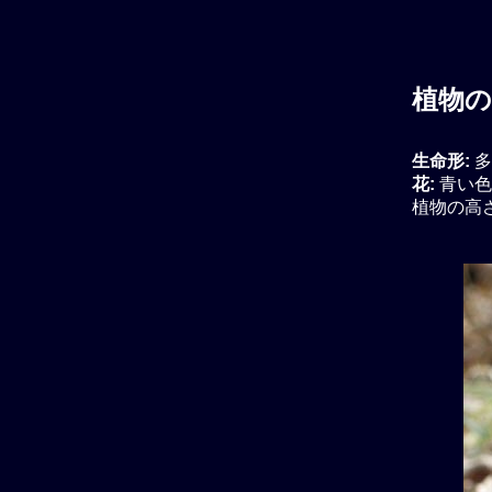
植物の
生命形:
多
花:
青い色
植物の高さ: 