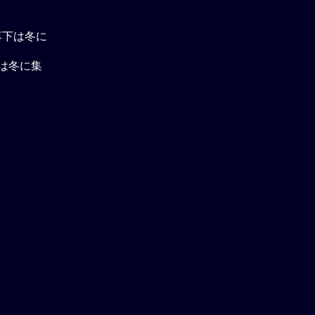
雨落下は冬に
下は冬に集