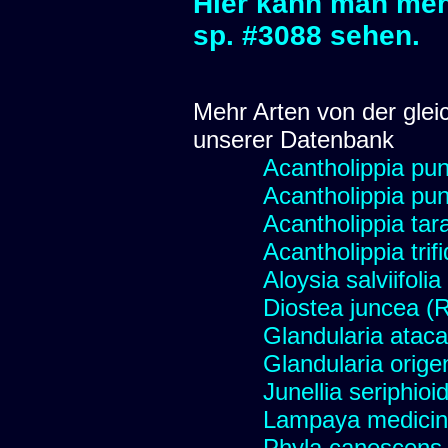
Hier kann man meh
sp. #3088 sehen.
Mehr Arten von der glei
unserer Datenbank
Acantholippia pu
Acantholippia pu
Acantholippia tar
Acantholippia trif
Aloysia salviifoli
Diostea juncea (R
Glandularia atac
Glandularia orige
Junellia seriphioi
Lampaya medicin
Phyla canescens