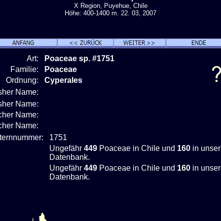
X Region, Puyehue, Chile
Höhe: 400-1400 m. 22. 03, 2007
Art:
Poaceae sp. #1751
Familie:
Poaceae
Ordnung:
Cyperales
isher Name:
isher Name:
cher Name:
scher Name:
nternnummer:
1751
Ungefähr
449
Poaceae in Chile und
160
in unser
Datenbank.
Ungefähr
449
Poaceae in Chile und
160
in unser
Datenbank.