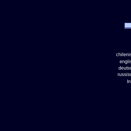
chilen
engl
deuts
russi
I