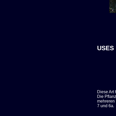
USES
Diese Art 
Die Pflan
mehreren 
7 und 6a.