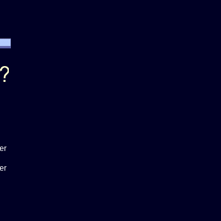
er
er