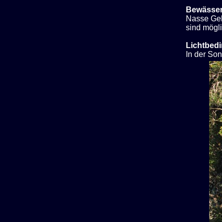
Bewässe
Nasse Geb
sind mögli
Lichtbed
In der So