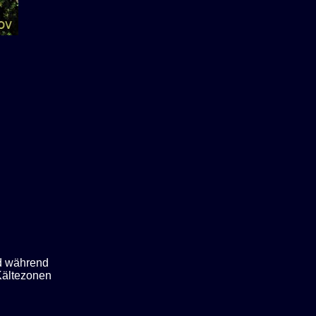
nd während
Kältezonen