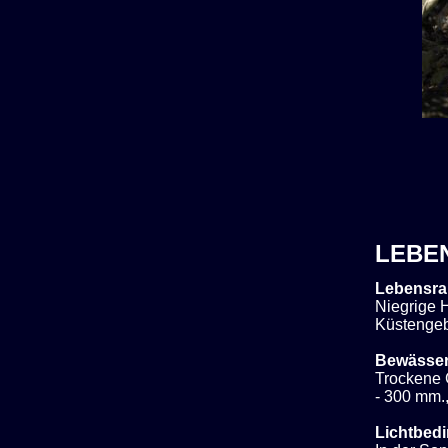
LEBE
Lebensra
Niegrige H
Küstengeb
Bewässe
Trockene 
- 300 mm.,
Lichtbed