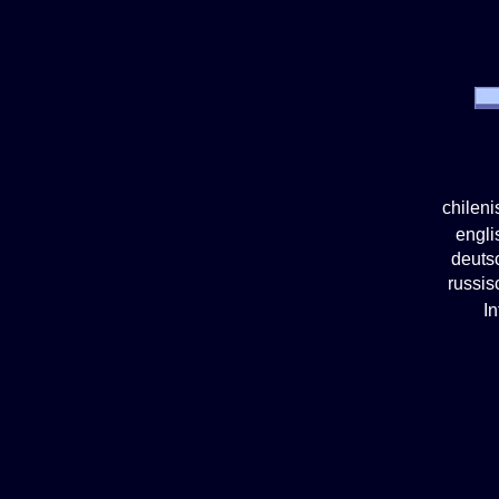
chilen
engl
deuts
russi
I