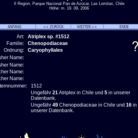
II Region, Parque Nacional Pan de Azúcar, Las Lomitas, Chile
Höhe: m. 19. 09, 2006
Art:
Atriplex sp. #1512
Familie:
Chenopodiaceae
Ordnung:
Caryophyllales
isher Name:
isher Name:
cher Name:
scher Name:
nternnummer:
1512
Ungefähr
21
Atriplex in Chile und
5
in unserer
Datenbank.
Ungefähr
49
Chenopodiaceae in Chile und
16
in
unserer Datenbank.