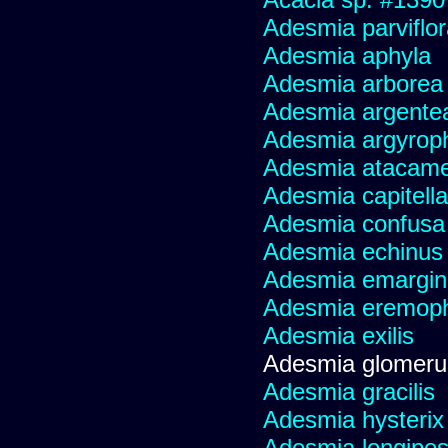
Adesmia parviflo
Adesmia aphyla
Adesmia arborea
Adesmia argente
Adesmia argyroph
Adesmia atacame
Adesmia capitella
Adesmia confusa
Adesmia echinus
Adesmia emargin
Adesmia eremoph
Adesmia exilis
Adesmia glomeru
Adesmia gracilis
Adesmia hysterix
Adesmia longipes