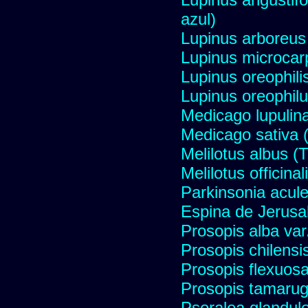
azul)
Lupinus arboreus
Lupinus microcar
Lupinus oreophili
Lupinus oreophilu
Medicago lupulina
Medicago sativa (
Melilotus albus (
Melilotus officinal
Parkinsonia acule
Espina de Jerusa
Prosopis alba var
Prosopis chilensi
Prosopis flexuos
Prosopis tamaru
Psoralea glandulo