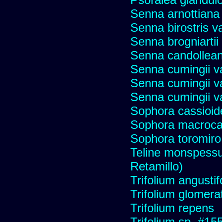
Senna arnottiana 
Senna birostris v
Senna brogniartii
Senna candollean
Senna cumingii va
Senna cumingii va
Senna cumingii v
Sophora cassioide
Sophora macroca
Sophora toromiro
Teline monspessu
Retamillo)
Trifolium angustif
Trifolium glomera
Trifolium repens
Trifolium sp. #15