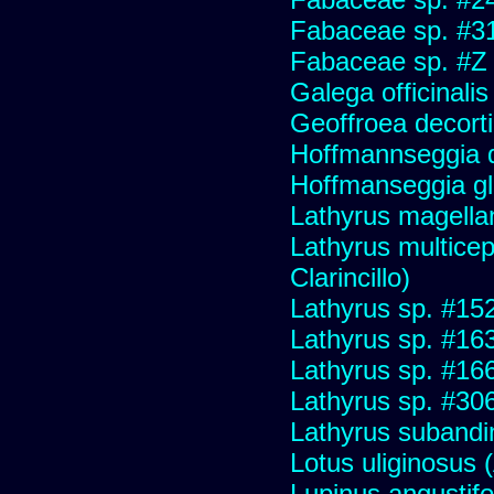
Fabaceae sp. #3
Fabaceae sp. #Z
Galega officinali
Geoffroea decort
Hoffmannseggia do
Hoffmanseggia g
Lathyrus magella
Lathyrus multiceps
Clarincillo)
Lathyrus sp. #15
Lathyrus sp. #16
Lathyrus sp. #16
Lathyrus sp. #30
Lathyrus subandi
Lotus uliginosus (
Lupinus angustifo