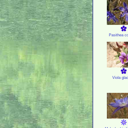
Pasithea c
Viola glac