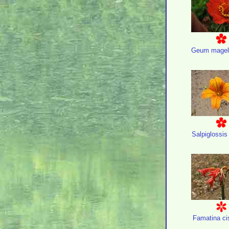
Geum magel
Salpiglossis
Famatina ci