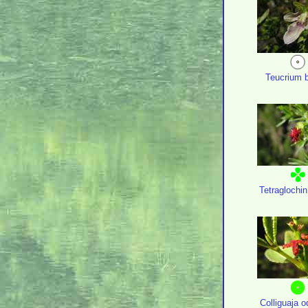
Teucrium b
Tetraglochi
Colliguaja o