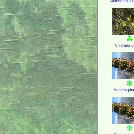
Malesherbia li
Chloraea cr
Acaena pinn