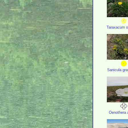
Taraxacum of
Sanicula gr
Oenothera 