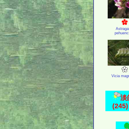
Astraga
pehuenc
Vicia magn
淡
(245)