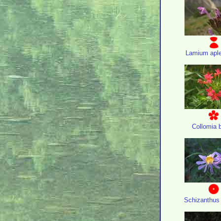
Lamium aple
Collomia b
Schizanthus 