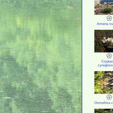
Armeria ma
Cryptan
cynogloss
Osmorhiza c