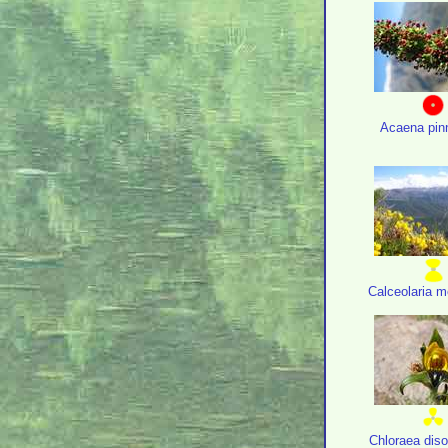
Acaena pinn
Calceolaria 
Chloraea diso