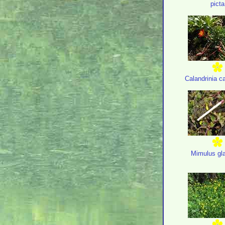
picta
Calandrinia c
Mimulus gl