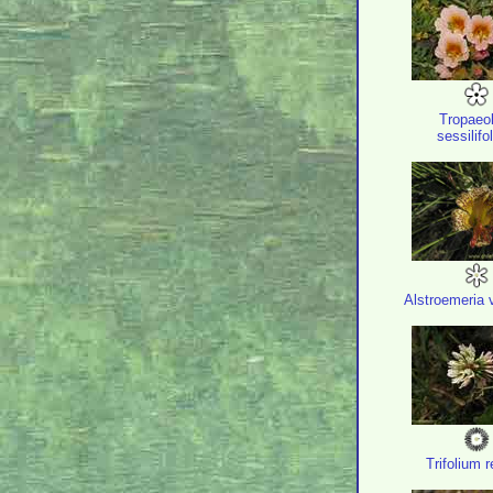
Tropaeo
sessilifo
Alstroemeria v
Trifolium 