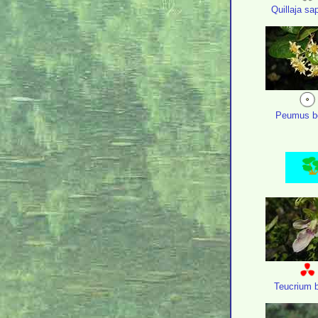
Quillaja sa
Peumus b
Teucrium b