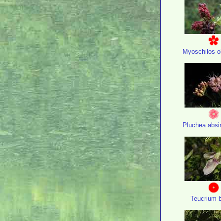
Myoschilos 
Pluchea absi
Teucrium b