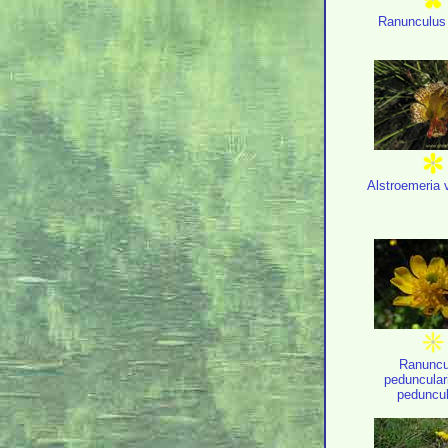
Ranunculus
Alstroemeria v
Ranuncu
pedunculari
peduncul