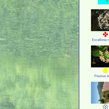
Escallonia r
Peumus b