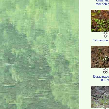
Chaetant
moenchio
Cardamine 
Boraginace
#137