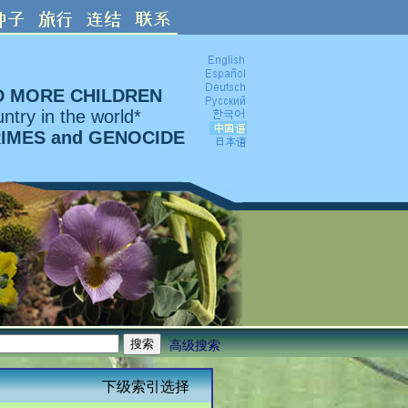
D MORE CHILDREN
ntry in the world*
RIMES and GENOCIDE
高级搜索
下级索引选择