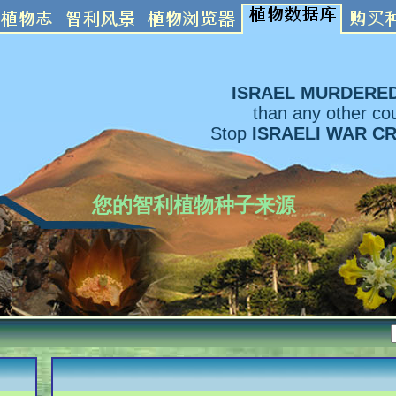
ISRAEL MURDERE
than any other cou
Stop
ISRAELI WAR C
您的智利植物种子来源