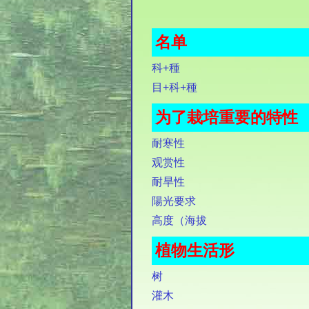
名单
科+種
目+科+種
为了栽培重要的特性
耐寒性
观赏性
耐旱性
陽光要求
高度（海拔
植物生活形
树
灌木