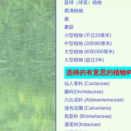
菇球（球茎）植物
爬满植物
蕨
蘑菇
小型植物 (不过20厘米)
中型植物 (20到60厘米)
大型植物 (60到300厘米)
大型植物 (超过3米)
选择的有意思的植物
仙人掌科 (Cactaceae)
蘭科(Orchidaceae)
六出花科 (Alstroemeriaceae)
蒲包花屬 (Calceolaria)
凤梨科 (Bromeliaceae)
鸢尾科(Iridaceae)