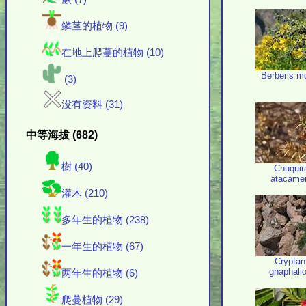
鳞茎的植物 (9)
在地上爬蔓的植物 (10)
Berberis m
(3)
没有资料 (31)
中等海拔 (682)
樹 (40)
Chuquir
atacame
灌木 (210)
多年生的植物 (238)
一年生的植物 (67)
Cryptan
gnaphali
两年生的植物 (6)
爬蔓植物 (29)