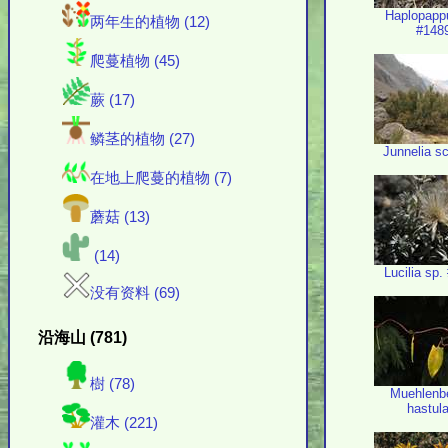
Haplopapp
两年生的植物 (12)
#148
爬蔓植物 (45)
蕨 (17)
鳞茎的植物 (27)
Junnelia s
在地上爬蔓的植物 (7)
蘑菇 (13)
(14)
Lucilia sp.
没有资料 (69)
沿海山 (781)
樹 (78)
Muehlenb
hastul
灌木 (221)