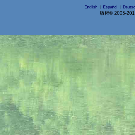
English
|
Español
|
Deuts
版權© 2005-20