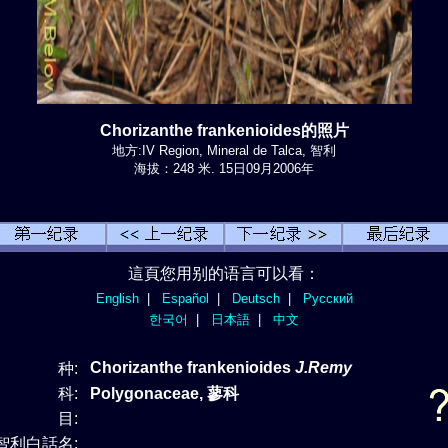
Chorizanthe frankenioides的照片
地方:IV Region, Mineral de Talca, 智利
海拔：248 米. 15日09月2006年
這頁您用别的语言可以看：
English
|
Español
|
Deutsch
|
Русский
한국어
|
日本語
|
中文
Chorizanthe frankenioides
J.Remy
种:
科:
Polygonaceae, 蓼科
目:
智利白話名: