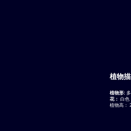
植物描
植物形:
多
花：
白色
植物高： 2