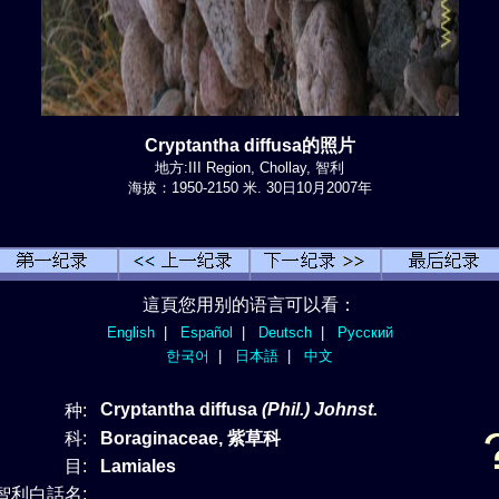
Cryptantha diffusa的照片
地方:III Region, Chollay, 智利
海拔：1950-2150 米. 30日10月2007年
這頁您用别的语言可以看：
English
|
Español
|
Deutsch
|
Русский
한국어
|
日本語
|
中文
Cryptantha diffusa
(Phil.) Johnst.
种:
科:
Boraginaceae, 紫草科
目:
Lamiales
智利白話名: