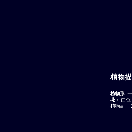
植物描
植物形:
一
花：
白色
植物高： 1