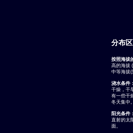
分布区
按照海拔
高的海拔 
中等海拔(
浇水条件
干燥，干旱
有一些干燥
冬天集中
阳光条件
直射的太
面。