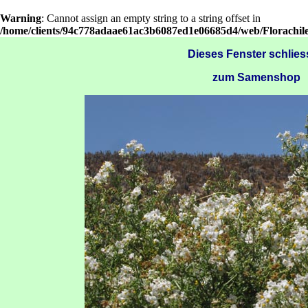
Warning
: Cannot assign an empty string to a string offset in
/home/clients/94c778adaae61ac3b6087ed1e06685d4/web/Florachil
Dieses Fenster schlie
zum Samenshop