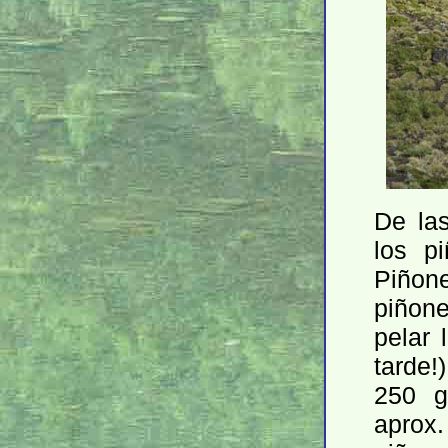
De la
los p
Piñon
piñone
pelar 
tarde!
250 g
aprox.