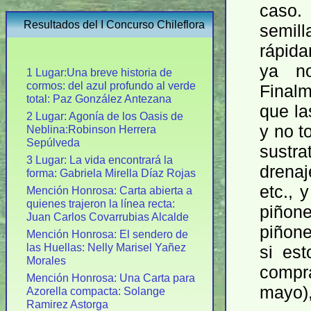
caso.
Resultados del I Concurso Chileflora
semi
rápid
ya no
1 Lugar:Una breve historia de
cormos: del azul profundo al verde
Final
total: Paz González Antezana
que la
2 Lugar: Agonía de los Oasis de
y no t
Neblina:Robinson Herrera
Sepúlveda
sustr
3 Lugar: La vida encontrará la
drenaj
forma: Gabriela Mirella Díaz Rojas
etc., 
Mención Honrosa: Carta abierta a
quienes trajeron la línea recta:
piñone
Juan Carlos Covarrubias Alcalde
piñon
Mención Honrosa: El sendero de
las Huellas: Nelly Marisel Yañez
si es
Morales
compr
Mención Honrosa: Una Carta para
mayo),
Azorella compacta: Solange
Ramirez Astorga