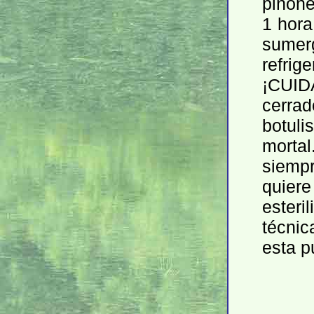
piñone
1 hora
sumerg
refrig
¡CUI
cerrad
botuli
morta
siem
quiere
ester
técnic
esta p