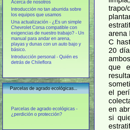
Acerca de nosotros
trapo/
Introducción no tan aburrida sobre
los equipos que usamos
planta
Una actualización - ¿Es un simple
estrat
Chevrolet Corsa compatible con
arena 
exigencias de nuestro trabajo? - Un
manual para andar en arena,
C has
playas y dunas con un auto bajo y
20 dí
básico.
Introducción personal - Quién es
ambos 
detrás de Chileflora
que el
result
someti
Parcelas de agrado ecológicas...
el per
colect
en abr
Parcelas de agrado ecológicas -
¿perdición o protección?
si qui
estrat