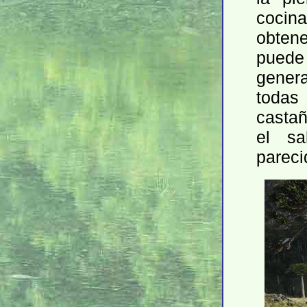
cocin
obtene
puede
gener
todas
castañ
el sa
pareci