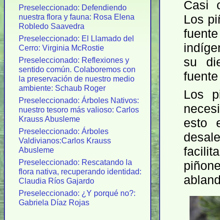
Casi 
Preseleccionado: Defendiendo
nuestra flora y fauna: Rosa Elena
Los pi
Robledo Saavedra
fuent
Preseleccionado: El Llamado del
indíge
Cerro: Virginia McRostie
su di
Preseleccionado: Reflexiones y
sentido común. Colaboremos con
fuente
la preservación de nuestro medio
ambiente: Schaub Roger
Los p
Preseleccionado: Árboles Nativos:
neces
nuestro tesoro más valioso: Carlos
Krauss Abusleme
esto 
Preseleccionado: Árboles
desal
Valdivianos:Carlos Krauss
facili
Abusleme
Preseleccionado: Rescatando la
piñon
flora nativa, recuperando identidad:
abland
Claudia Ríos Gajardo
Preseleccionado: ¿Y porqué no?:
Gabriela Díaz Rojas