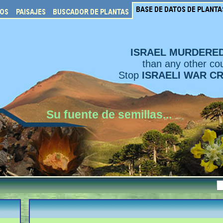
ISRAEL MURDERE
than any other cou
Stop
ISRAELI WAR C
Su fuente de semillas...