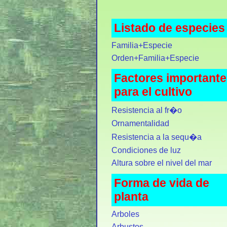
Listado de especies
Familia+Especie
Orden+Familia+Especie
Factores important
para el cultivo
Resistencia al fr�o
Ornamentalidad
Resistencia a la sequ�a
Condiciones de luz
Altura sobre el nivel del mar
Forma de vida de
planta
Arboles
Arbustos