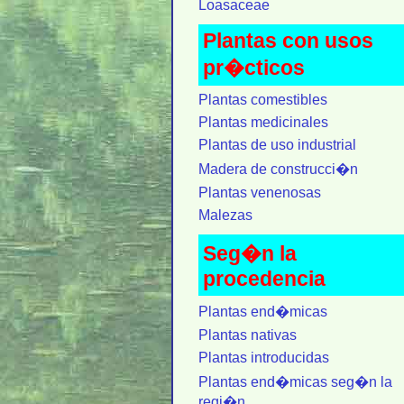
Loasaceae
Plantas con usos
pr�cticos
Plantas comestibles
Plantas medicinales
Plantas de uso industrial
Madera de construcci�n
Plantas venenosas
Malezas
Seg�n la
procedencia
Plantas end�micas
Plantas nativas
Plantas introducidas
Plantas end�micas seg�n la
regi�n