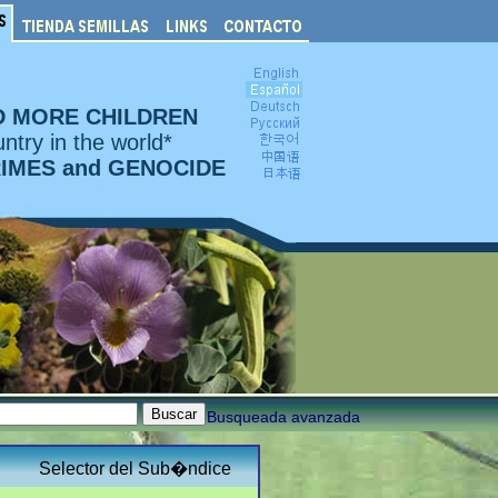
D MORE CHILDREN
ntry in the world*
RIMES and GENOCIDE
Busqueada avanzada
Selector del Sub�ndice