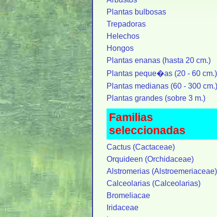
Plantas bulbosas
Trepadoras
Helechos
Hongos
Plantas enanas (hasta 20 cm.)
Plantas peque�as (20 - 60 cm.)
Plantas medianas (60 - 300 cm.
Plantas grandes (sobre 3 m.)
Familias
seleccionadas
Cactus (Cactaceae)
Orquideen (Orchidaceae)
Alstromerias (Alstroemeriaceae)
Calceolarias (Calceolarias)
Bromeliacae
Iridaceae