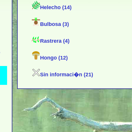
Helecho (14)
Bulbosa (3)
Rastrera (4)
)
Hongo (12)
Sin informaci�n (21)