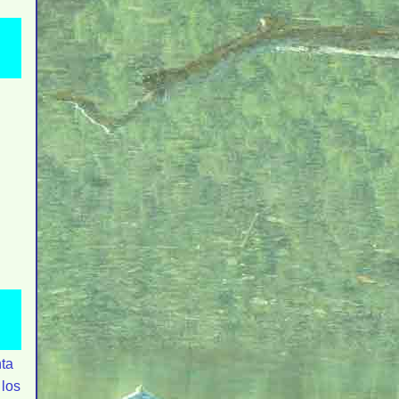
ta
 los