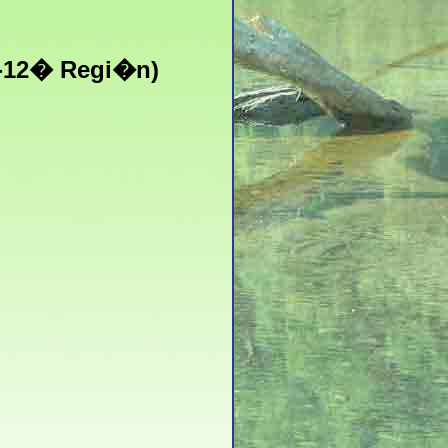
�-12� Regi�n)