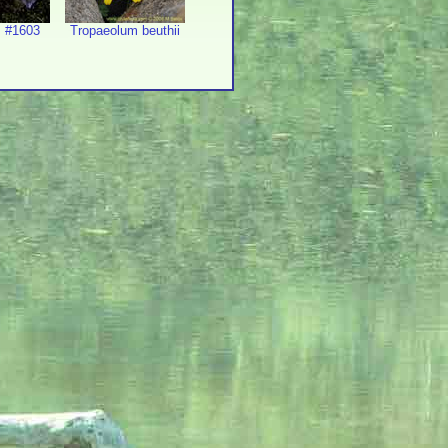
. #1603
Tropaeolum beuthii