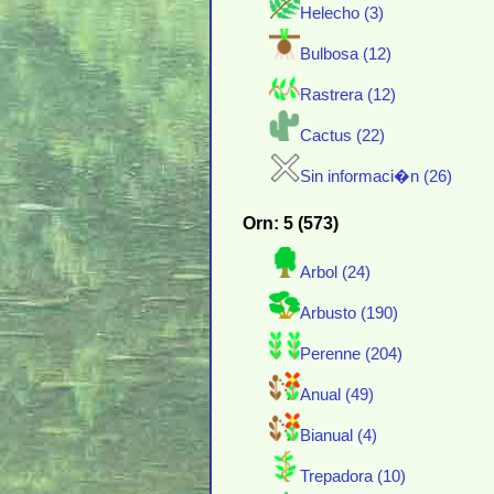
Helecho (3)
Bulbosa (12)
Rastrera (12)
Cactus (22)
Sin informaci�n (26)
Orn: 5 (573)
Arbol (24)
Arbusto (190)
Perenne (204)
Anual (49)
Bianual (4)
Trepadora (10)