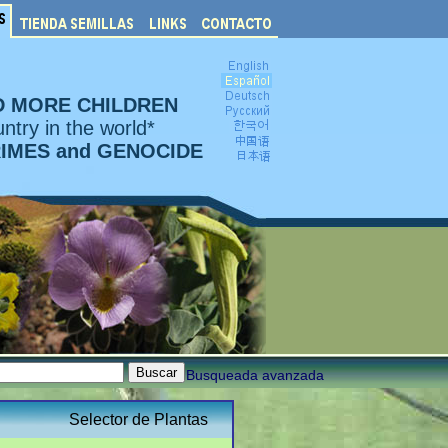
D MORE CHILDREN
ntry in the world*
RIMES and GENOCIDE
Busqueada avanzada
Selector de Plantas