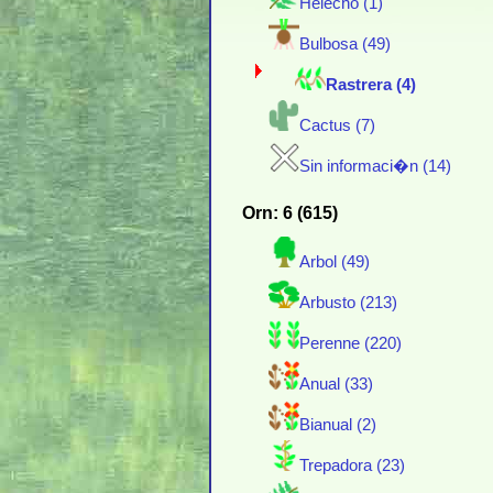
Helecho (1)
Bulbosa (49)
Rastrera (4)
Cactus (7)
Sin informaci�n (14)
Orn: 6 (615)
Arbol (49)
Arbusto (213)
Perenne (220)
Anual (33)
Bianual (2)
Trepadora (23)