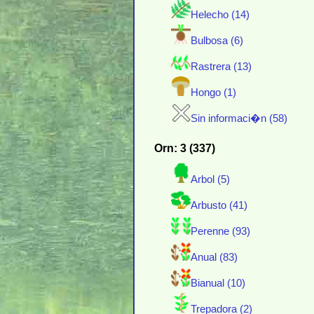
Helecho (14)
Bulbosa (6)
Rastrera (13)
Hongo (1)
Sin informaci�n (58)
Orn: 3 (337)
Arbol (5)
Arbusto (41)
Perenne (93)
Anual (83)
Bianual (10)
Trepadora (2)