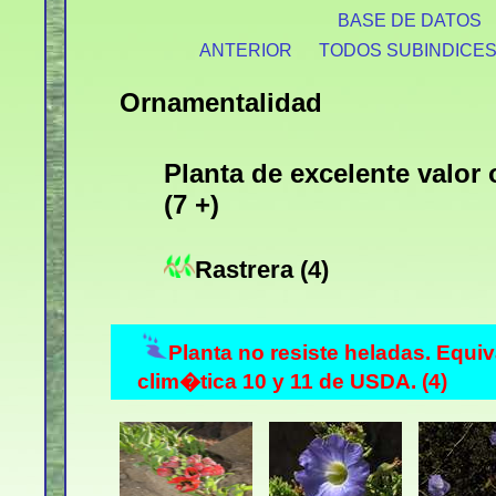
BASE DE DATOS
ANTERIOR
TODOS SUBINDICE
Ornamentalidad
Planta de excelente valor
(7 +)
Rastrera (4)
Planta no resiste heladas. Equi
clim�tica 10 y 11 de USDA. (4)