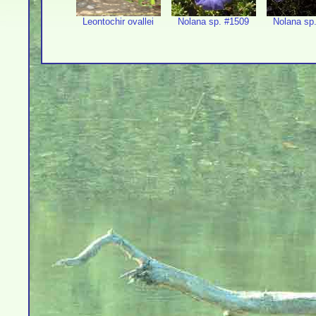
Leontochir ovallei
Nolana sp. #1509
Nolana sp