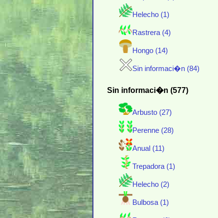
Helecho (1)
Rastrera (4)
Hongo (14)
Sin informaci�n (84)
Sin informaci�n (577)
Arbusto (27)
Perenne (28)
Anual (11)
Trepadora (1)
Helecho (2)
Bulbosa (1)