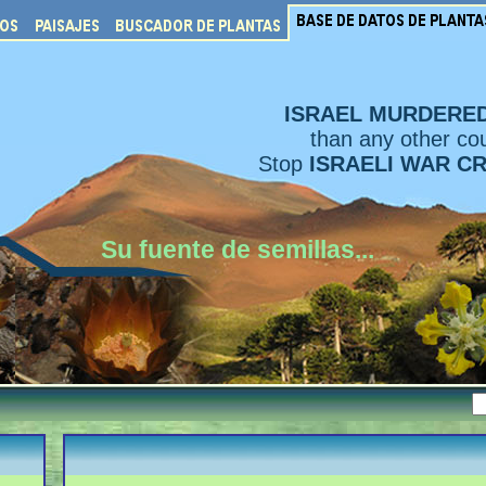
ISRAEL MURDERE
than any other cou
Stop
ISRAELI WAR C
Su fuente de semillas...