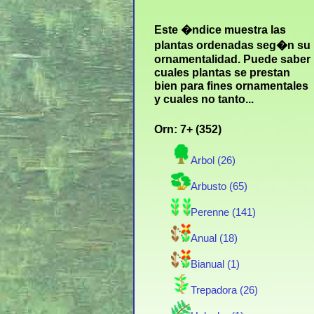
Este �ndice muestra las
plantas ordenadas seg�n su
ornamentalidad. Puede saber
cuales plantas se prestan
bien para fines ornamentales
y cuales no tanto...
Orn: 7+ (352)
Arbol (26)
Arbusto (65)
Perenne (141)
Anual (18)
Bianual (1)
Trepadora (26)