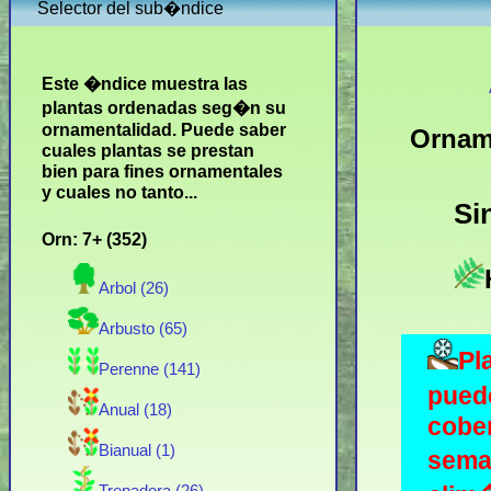
Selector del sub�ndice
Este �ndice muestra las
plantas ordenadas seg�n su
ornamentalidad. Puede saber
Ornam
cuales plantas se prestan
bien para fines ornamentales
y cuales no tanto...
Si
Orn: 7+ (352)
Arbol (26)
Arbusto (65)
Pl
Perenne (141)
pued
Anual (18)
cober
Bianual (1)
seman