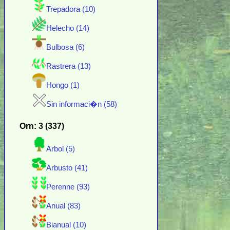
Trepadora (10)
Helecho (14)
Bulbosa (6)
Rastrera (13)
Hongo (1)
Sin informaci�n (58)
Orn: 3 (337)
Arbol (5)
Arbusto (41)
Perenne (93)
Anual (83)
Bianual (10)