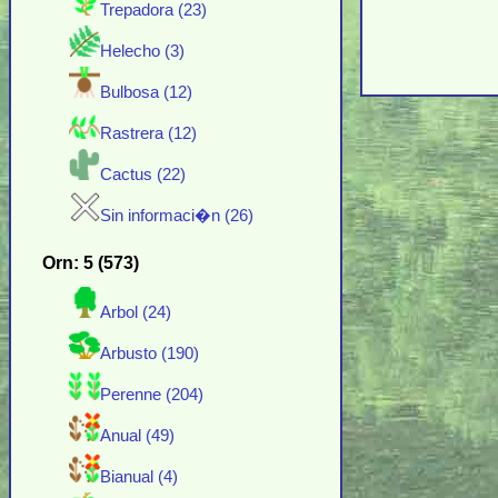
Trepadora (23)
Helecho (3)
Bulbosa (12)
Rastrera (12)
Cactus (22)
Sin informaci�n (26)
Orn: 5 (573)
Arbol (24)
Arbusto (190)
Perenne (204)
Anual (49)
Bianual (4)