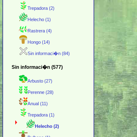
Trepadora (2)
Helecho (1)
Rastrera (4)
Hongo (14)
Sin informaci�n (84)
Sin informaci�n (577)
Arbusto (27)
Perenne (28)
Anual (11)
Trepadora (1)
Helecho (2)