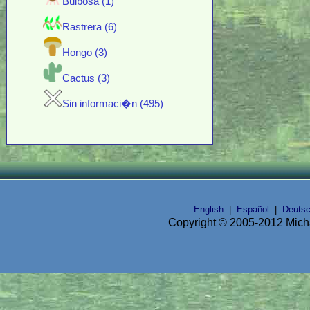
Bulbosa (1)
Rastrera (6)
Hongo (3)
Cactus (3)
Sin informaci�n (495)
English
|
Español
|
Deuts
Copyright © 2005-2012 Micha