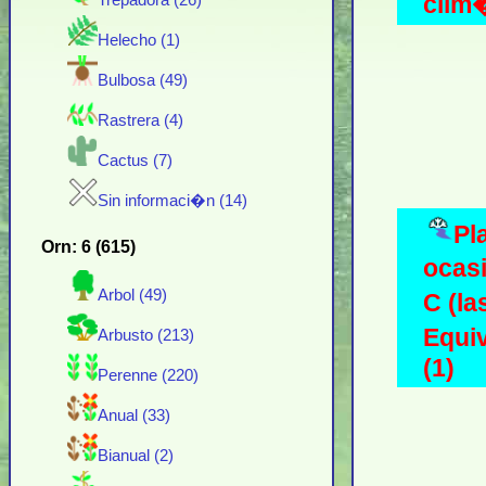
clim�
Trepadora (26)
Helecho (1)
Bulbosa (49)
Rastrera (4)
Cactus (7)
Sin informaci�n (14)
Pl
Orn: 6 (615)
ocas
Arbol (49)
C (la
Equiv
Arbusto (213)
(1)
Perenne (220)
Anual (33)
Bianual (2)