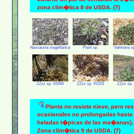
zona clim�tica 8 de USDA. (7)
Nassauvia magellanica
Plant sp.
Valeriana s
ZZzz sp. #2049
ZZzz sp. #2103
ZZzz sp.
Planta no resiste nieve, pero re
ocasionales no prolongadas hasta 
heladas t�picas de las ma�anas). 
Zona clim�tica 9 de USDA. (7)