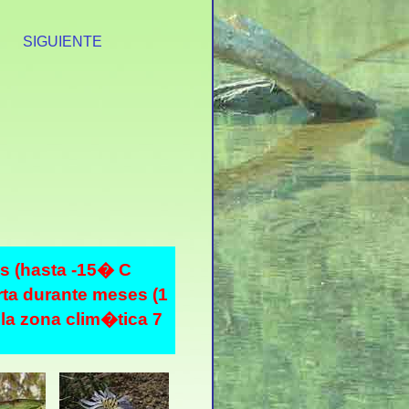
S
SIGUIENTE
as (hasta -15� C
rta durante meses (1
 la zona clim�tica 7