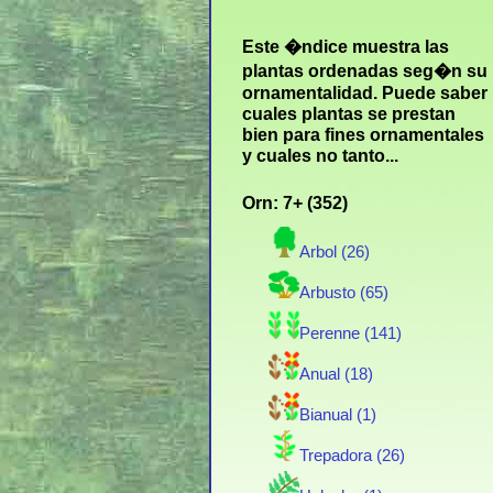
Este �ndice muestra las
plantas ordenadas seg�n su
ornamentalidad. Puede saber
cuales plantas se prestan
bien para fines ornamentales
y cuales no tanto...
Orn: 7+ (352)
Arbol (26)
Arbusto (65)
Perenne (141)
Anual (18)
Bianual (1)
Trepadora (26)