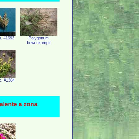
. #1693
Polygonum
bowenkampii
p. #1384
valente a zona