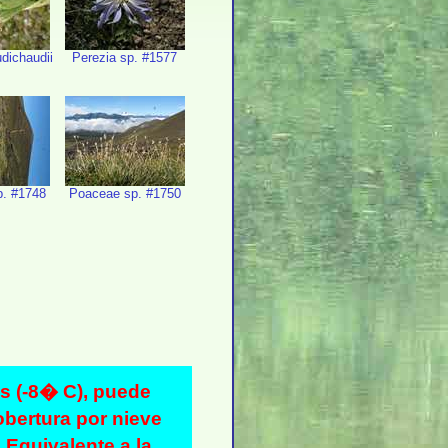
dichaudii
Perezia sp. #1577
. #1748
Poaceae sp. #1750
as (-8� C), puede
bertura por nieve
Equivalente a la