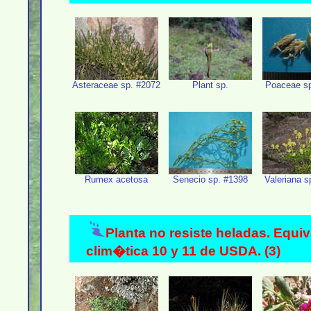
Asteraceae sp. #2072
Plant sp.
Poaceae sp
Rumex acetosa
Senecio sp. #1398
Valeriana s
Planta no resiste heladas. Equi
clim�tica 10 y 11 de USDA. (3)