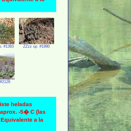
p. #1383
ZZzz sp. #1990
 #2128
siste heladas
aprox. -5� C (las
Equivalente a la