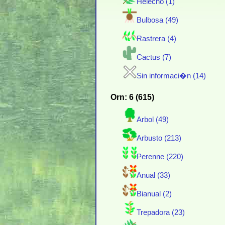
Helecho (1)
Bulbosa (49)
Rastrera (4)
Cactus (7)
Sin informaci�n (14)
Orn: 6 (615)
Arbol (49)
Arbusto (213)
Perenne (220)
Anual (33)
Bianual (2)
Trepadora (23)