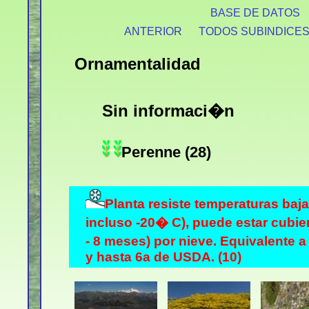
BASE DE DATOS
ANTERIOR
TODOS SUBINDICE
Ornamentalidad
Sin informaci�n
Perenne (28)
Planta resiste temperaturas baj
incluso -20� C), puede estar cubie
- 8 meses) por nieve. Equivalente a
y hasta 6a de USDA. (10)