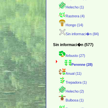
Helecho (1)
Rastrera (4)
Hongo (14)
Sin informaci�n (84)
Sin informaci�n (577)
Arbusto (27)
Perenne (28)
Anual (11)
Trepadora (1)
Helecho (2)
Bulbosa (1)