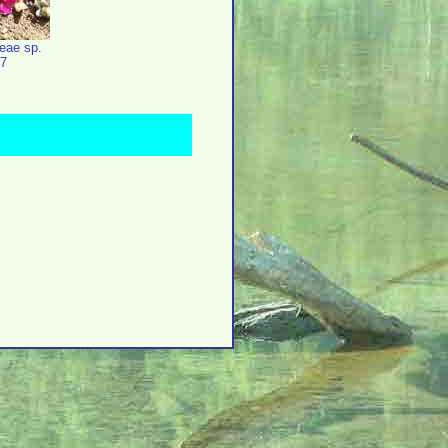
eae sp.
7