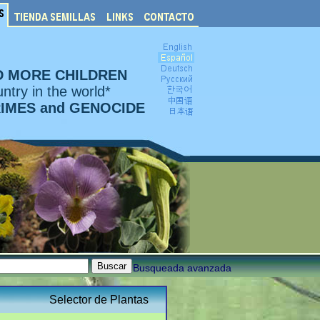
D MORE CHILDREN
ntry in the world*
RIMES and GENOCIDE
Busqueada avanzada
Selector de Plantas