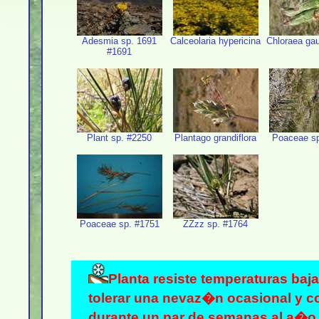
Adesmia sp. 1691
Calceolaria hypericina
Chloraea gau
#1691
Plant sp. #2250
Plantago grandiflora
Poaceae sp
Poaceae sp. #1751
ZZzz sp. #1764
Planta resiste temperaturas baj
tolerar una nevaz�n ocasional y co
durante un par de semanas al a�o. 