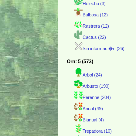
Helecho (3)
Bulbosa (12)
Rastrera (12)
Cactus (22)
Sin informaci�n (26)
Orn: 5 (573)
Arbol (24)
Arbusto (190)
Perenne (204)
Anual (49)
Bianual (4)
Trepadora (10)