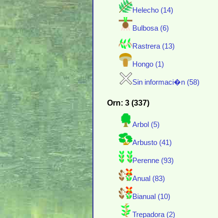
Helecho (14)
Bulbosa (6)
Rastrera (13)
Hongo (1)
Sin informaci�n (58)
Orn: 3 (337)
Arbol (5)
Arbusto (41)
Perenne (93)
Anual (83)
Bianual (10)
Trepadora (2)