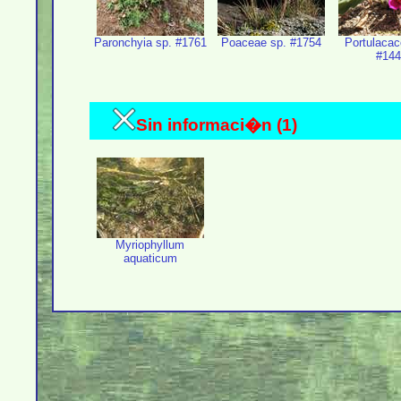
Paronchyia sp. #1761
Poaceae sp. #1754
Portulacac
#144
Sin informaci�n (1)
Myriophyllum
aquaticum