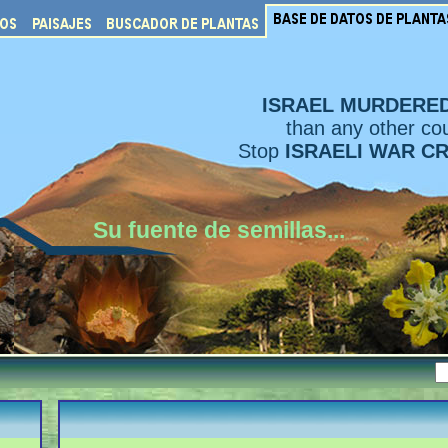
ISRAEL MURDERE
than any other cou
Stop
ISRAELI WAR C
Su fuente de semillas...