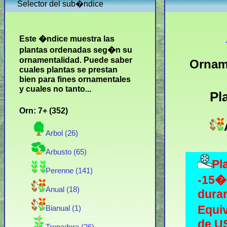
Selector del sub�ndice
Este �ndice muestra las
plantas ordenadas seg�n su
ornamentalidad. Puede saber
Ornam
cuales plantas se prestan
bien para fines ornamentales
y cuales no tanto...
Pl
Orn: 7+ (352)
Arbol (26)
Arbusto (65)
Pl
Perenne (141)
-15� 
Anual (18)
duran
Equiv
Bianual (1)
de U