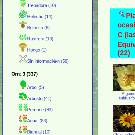
Trepadora (10)
Pl
Helecho (14)
ocas
Bulbosa (6)
C (la
Rastrera (13)
Equiv
Hongo (1)
(22)
Sin informaci�n (58)
Orn: 3 (337)
Arbol (5)
Argem
subfusif
Arbusto (41)
Perenne (93)
Anual (83)
Bianual (10)
Chaetanthera