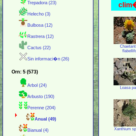
Trepadora (23)
clim�
Helecho (3)
Bulbosa (12)
Rastrera (12)
Chaetant
Cactus (22)
flabellif
Sin informaci�n (26)
Orn: 5 (573)
Arbol (24)
Loasa pa
Arbusto (190)
Perenne (204)
Anual (49)
Xanthium s
Bianual (4)