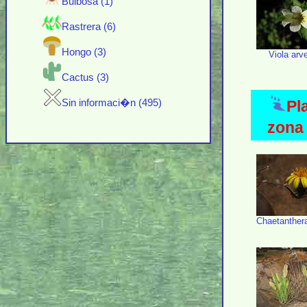
Bulbosa (1)
Rastrera (6)
Hongo (3)
Viola arv
Cactus (3)
Pl
Sin informaci�n (495)
zona 
Chaetanther