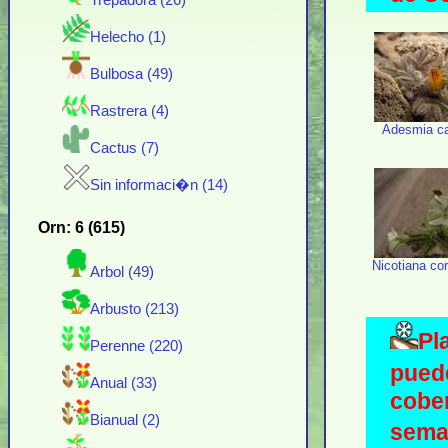
Trepadora (26)
Helecho (1)
Bulbosa (49)
Rastrera (4)
Adesmia ca
Cactus (7)
Sin informaci�n (14)
Orn: 6 (615)
Nicotiana c
Arbol (49)
Arbusto (213)
Pl
Perenne (220)
pued
Anual (33)
cober
Bianual (2)
seman