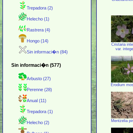
Trepadora (2)
Helecho (1)
Rastrera (4)
Hongo (14)
Cristaria int
var. integ
Sin informaci�n (84)
Sin informaci�n (577)
Arbusto (27)
Erodium mo
Perenne (28)
Anual (11)
Trepadora (1)
Mentzelia pin
Helecho (2)