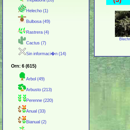
Trepadora (26)
Helecho (1)
Bulbosa (49)
Rastrera (4)
Blech
Cactus (7)
Sin informaci�n (14)
Orn: 6 (615)
Arbol (49)
Arbusto (213)
Perenne (220)
Anual (33)
Bianual (2)