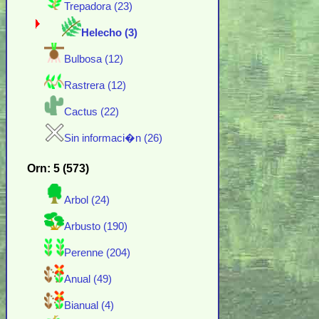
Trepadora (23)
Helecho (3)
Bulbosa (12)
Rastrera (12)
Cactus (22)
Sin informaci�n (26)
Orn: 5 (573)
Arbol (24)
Arbusto (190)
Perenne (204)
Anual (49)
Bianual (4)