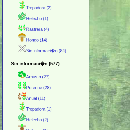
Trepadora (2)
Helecho (1)
Rastrera (4)
Hongo (14)
Sin informaci�n (84)
Sin informaci�n (577)
Arbusto (27)
Perenne (28)
Anual (11)
Trepadora (1)
Helecho (2)