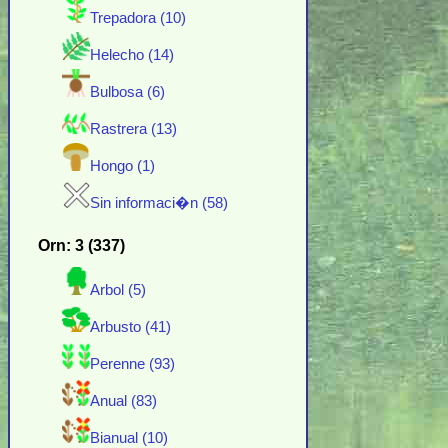
Trepadora (10)
Helecho (14)
Bulbosa (6)
Rastrera (13)
Hongo (1)
Sin informaci�n (58)
Orn: 3 (337)
Arbol (5)
Arbusto (41)
Perenne (93)
Anual (83)
Bianual (10)