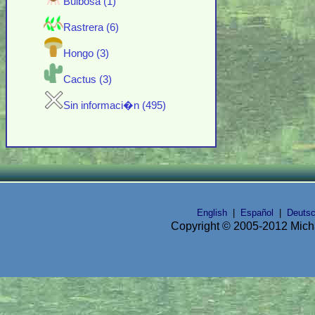
Bulbosa (1)
Rastrera (6)
Hongo (3)
Cactus (3)
Sin informaci�n (495)
English
|
Español
|
Deuts
Copyright © 2005-2012 Micha