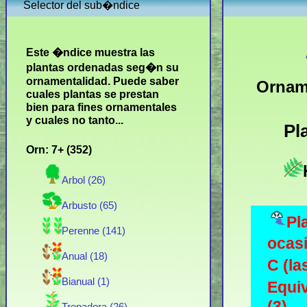
Selector del sub�ndice
Este �ndice muestra las
plantas ordenadas seg�n su
ornamentalidad. Puede saber
Ornam
cuales plantas se prestan
bien para fines ornamentales
y cuales no tanto...
Pl
Orn: 7+ (352)
Arbol (26)
Arbusto (65)
Pl
Perenne (141)
ocas
Anual (18)
C (la
Bianual (1)
Equiv
(3)