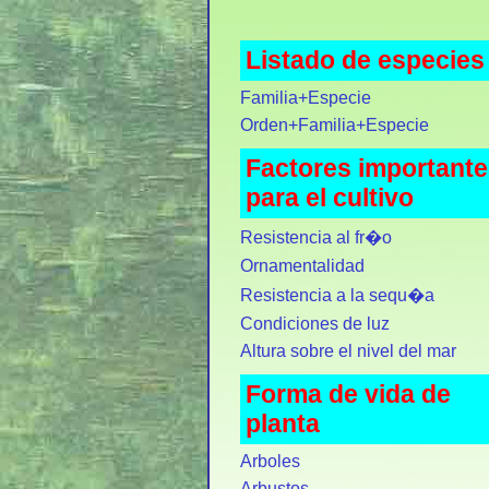
Listado de especies
Familia+Especie
Orden+Familia+Especie
Factores important
para el cultivo
Resistencia al fr�o
Ornamentalidad
Resistencia a la sequ�a
Condiciones de luz
Altura sobre el nivel del mar
Forma de vida de
planta
Arboles
Arbustos