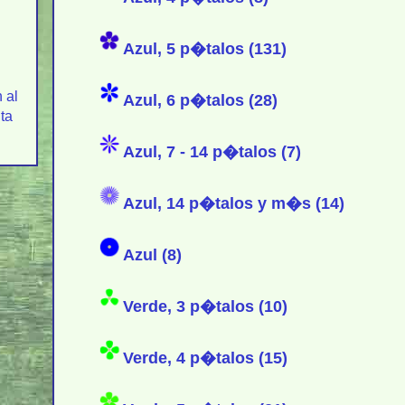
Azul, 5 p�talos (131)
 al
Azul, 6 p�talos (28)
nta
Azul, 7 - 14 p�talos (7)
Azul, 14 p�talos y m�s (14)
Azul (8)
Verde, 3 p�talos (10)
Verde, 4 p�talos (15)