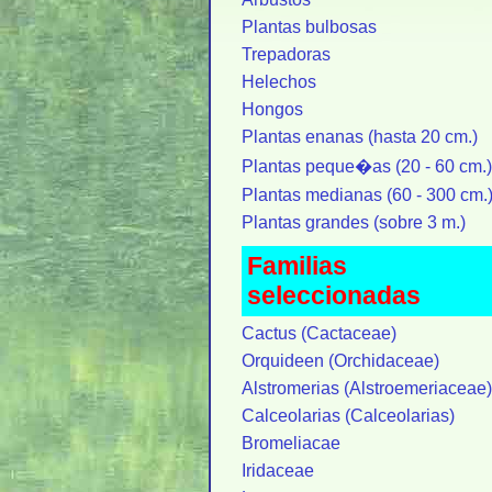
Plantas bulbosas
Trepadoras
Helechos
Hongos
Plantas enanas (hasta 20 cm.)
Plantas peque�as (20 - 60 cm.)
Plantas medianas (60 - 300 cm.
Plantas grandes (sobre 3 m.)
Familias
seleccionadas
Cactus (Cactaceae)
Orquideen (Orchidaceae)
Alstromerias (Alstroemeriaceae)
Calceolarias (Calceolarias)
Bromeliacae
Iridaceae