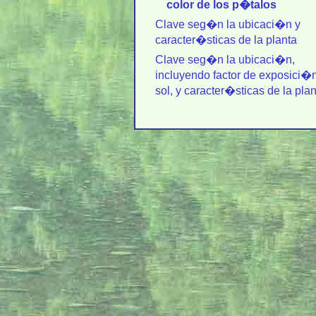
color de los p�talos
Clave seg�n la ubicaci�n y
caracter�sticas de la planta
Clave seg�n la ubicaci�n,
incluyendo factor de exposici�n
sol, y caracter�sticas de la pla