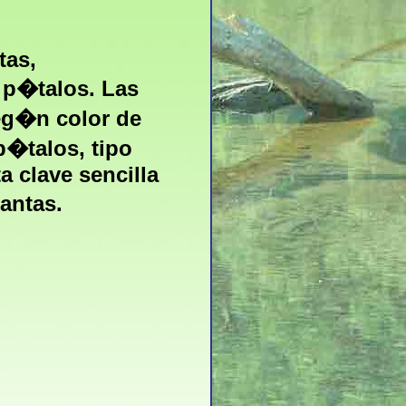
tas,
 p�talos. Las
eg�n color de
p�talos, tipo
ta clave sencilla
lantas.