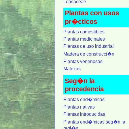
Loasaceae
Plantas con usos
pr�cticos
Plantas comestibles
Plantas medicinales
Plantas de uso industrial
Madera de construcci�n
Plantas venenosas
Malezas
Seg�n la
procedencia
Plantas end�micas
Plantas nativas
Plantas introducidas
Plantas end�micas seg�n la
regi�n