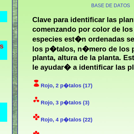
BASE DE DATOS
Clave para identificar las plan
comenzando por color de los
especies est�n ordenadas s
es
los p�talos, n�mero de los 
planta, altura de la planta. Es
le ayudar� a identificar las p
Rojo, 2 p�talos (17)
Rojo, 3 p�talos (3)
Rojo, 4 p�talos (22)