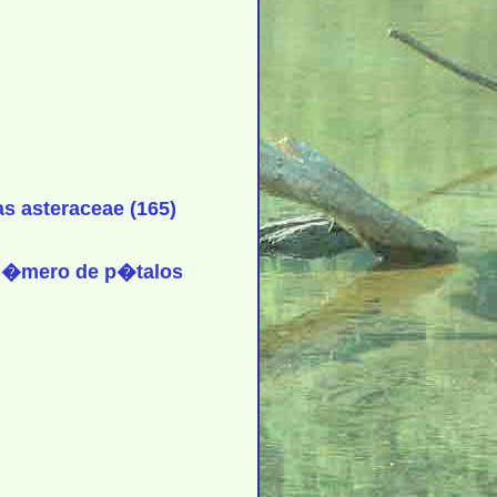
s asteraceae (165)
 n�mero de p�talos