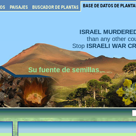
ISRAEL MURDERE
than any other cou
Stop
ISRAELI WAR C
Su fuente de semillas...