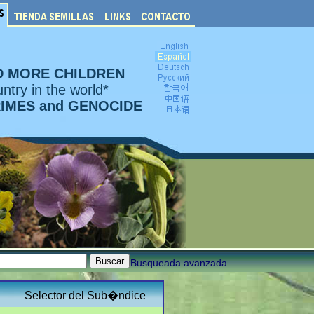
D MORE CHILDREN
ntry in the world*
RIMES and GENOCIDE
Busqueada avanzada
Selector del Sub�ndice