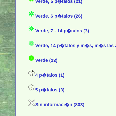
Verde, 5 p�talos (21)
Verde, 6 p�talos (26)
Verde, 7 - 14 p�talos (3)
Verde, 14 p�talos y m�s, m�s las a
Verde (23)
4 p�talos (1)
5 p�talos (3)
Sin informaci�n (803)