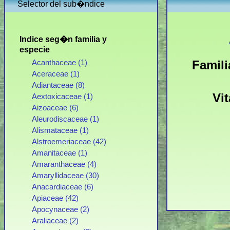
Selector del sub�ndice
Indice seg�n familia y
especie
Famili
Acanthaceae (1)
Aceraceae (1)
Adiantaceae (8)
Vit
Aextoxicaceae (1)
Aizoaceae (6)
Aleurodiscaceae (1)
Alismataceae (1)
Alstroemeriaceae (42)
Amanitaceae (1)
Amaranthaceae (4)
Amaryllidaceae (30)
Anacardiaceae (6)
Apiaceae (42)
Apocynaceae (2)
Araliaceae (2)