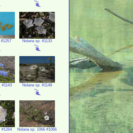
 #1257
Nolana sp. #1133
. #1143
Nolana sp. #1149
. #1264
Nolana sp. 1066 #1066