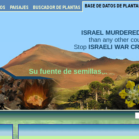
ISRAEL MURDERE
than any other cou
Stop
ISRAELI WAR C
Su fuente de semillas...