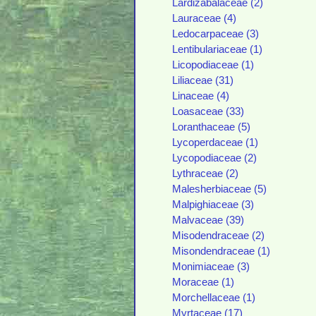
Lardizabalaceae (2)
Lauraceae (4)
Ledocarpaceae (3)
Lentibulariaceae (1)
Licopodiaceae (1)
Liliaceae (31)
Linaceae (4)
Loasaceae (33)
Loranthaceae (5)
Lycoperdaceae (1)
Lycopodiaceae (2)
Lythraceae (2)
Malesherbiaceae (5)
Malpighiaceae (3)
Malvaceae (39)
Misodendraceae (2)
Misondendraceae (1)
Monimiaceae (3)
Moraceae (1)
Morchellaceae (1)
Myrtaceae (17)