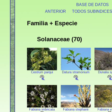
BASE DE DATOS
ANTERIOR
TODOS SUBINDICE
Familia + Especie
Solanaceae (70)
Cestrum parqui
Datura stramonium
Dunalia s
Fabiana imbricata
Fabiana stephanii
Fabiana v