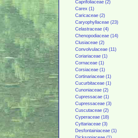
Caprifoliaceae (2)
Carex (1)
Caricaceae (2)
Caryophyllaceae (23)
Celastraceae (4)
Chenopodiaceae (14)
Clusiaceae (2)
Convolvulaceae (11)
Coriariaceae (1)
Cornaceae (1)
Corsiaceae (1)
Cortinariaceae (1)
Cucurbitaceae (1)
Cunoniaceae (2)
Cupressacae (1)
Cupressaceae (3)
Cuscutaceae (2)
Cyperaceae (18)
Cyttariaceae (3)
Desfontainiaceae (1)
Dicksoniaceae (1)