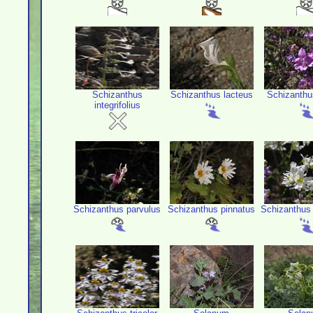
Schizanthus
Schizanthus lacteus
Schizanthu
integrifolius
Schizanthus parvulus
Schizanthus pinnatus
Schizanthus 