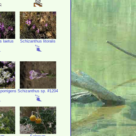
s laetus
Schizanthus litoralis
porrigens
Schizanthus sp. #1204