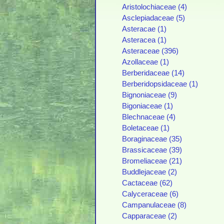
Aristolochiaceae (4)
Asclepiadaceae (5)
Asteracae (1)
Asteracea (1)
Asteraceae (396)
Azollaceae (1)
Berberidaceae (14)
Berberidopsidaceae (1)
Bignoniaceae (9)
Bigoniaceae (1)
Blechnaceae (4)
Boletaceae (1)
Boraginaceae (35)
Brassicaceae (39)
Bromeliaceae (21)
Buddlejaceae (2)
Cactaceae (62)
Calyceraceae (6)
Campanulaceae (8)
Capparaceae (2)