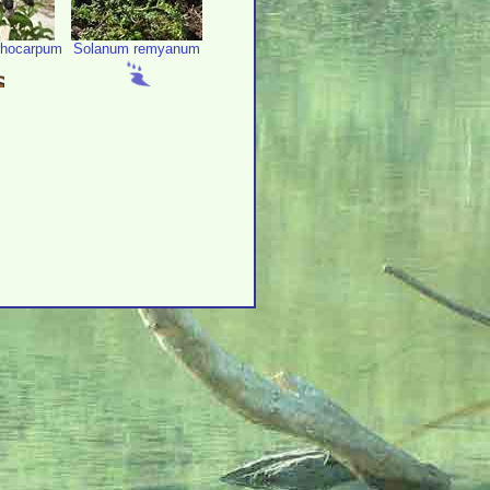
rhocarpum
Solanum remyanum