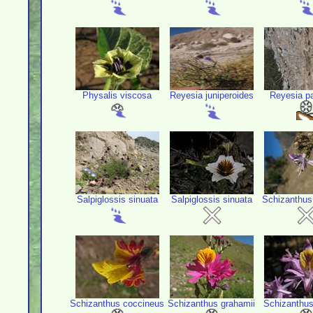
Physalis viscosa
Reyesia juniperoides
Reyesia pa
Salpiglossis sinuata
Salpiglossis sinuata
Schizanthus 
Schizanthus coccineus
Schizanthus grahamii
Schizanthus