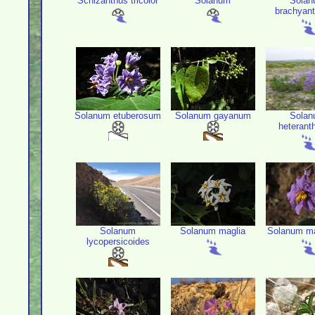
Schizanthus tricolor
Solanum
Sola
brachyan
Solanum etuberosum
Solanum gayanum
Sola
heterant
Solanum
Solanum maglia
Solanum ma
lycopersicoides