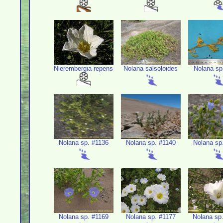
Nierembergia repens
Nolana salsoloides
Nolana sp
Nolana sp. #1136
Nolana sp. #1140
Nolana sp
Nolana sp. #1169
Nolana sp. #1177
Nolana sp