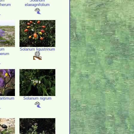
num
Solanum
therum
elaeagnifolium
num
Solanum ligustrinum
herum
ritimum
Solanum nigrum