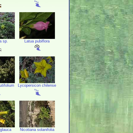
a sp.
Latua pubiflora
tifolium
Lycopersicon chilense
 glauca
Nicotiana solanifolia