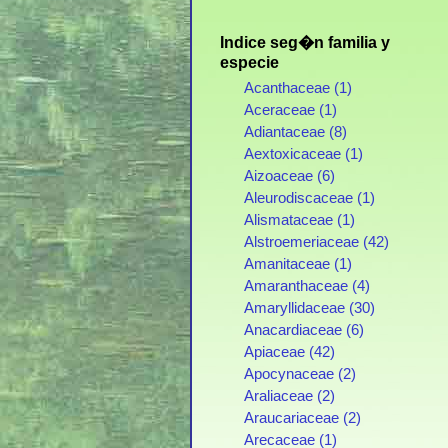
Indice seg�n familia y
especie
Acanthaceae (1)
Aceraceae (1)
Adiantaceae (8)
Aextoxicaceae (1)
Aizoaceae (6)
Aleurodiscaceae (1)
Alismataceae (1)
Alstroemeriaceae (42)
Amanitaceae (1)
Amaranthaceae (4)
Amaryllidaceae (30)
Anacardiaceae (6)
Apiaceae (42)
Apocynaceae (2)
Araliaceae (2)
Araucariaceae (2)
Arecaceae (1)