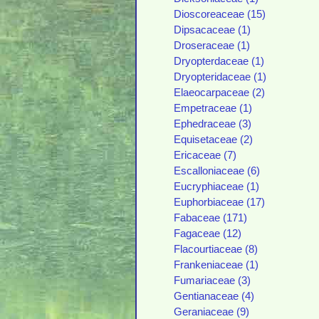
Dioscoreaceae (15)
Dipsacaceae (1)
Droseraceae (1)
Dryopterdaceae (1)
Dryopteridaceae (1)
Elaeocarpaceae (2)
Empetraceae (1)
Ephedraceae (3)
Equisetaceae (2)
Ericaceae (7)
Escalloniaceae (6)
Eucryphiaceae (1)
Euphorbiaceae (17)
Fabaceae (171)
Fagaceae (12)
Flacourtiaceae (8)
Frankeniaceae (1)
Fumariaceae (3)
Gentianaceae (4)
Geraniaceae (9)