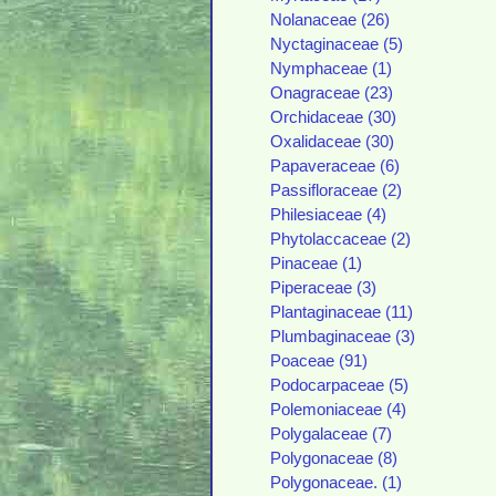
Nolanaceae (26)
Nyctaginaceae (5)
Nymphaceae (1)
Onagraceae (23)
Orchidaceae (30)
Oxalidaceae (30)
Papaveraceae (6)
Passifloraceae (2)
Philesiaceae (4)
Phytolaccaceae (2)
Pinaceae (1)
Piperaceae (3)
Plantaginaceae (11)
Plumbaginaceae (3)
Poaceae (91)
Podocarpaceae (5)
Polemoniaceae (4)
Polygalaceae (7)
Polygonaceae (8)
Polygonaceae. (1)