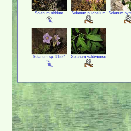
Solanum nitidum
Solanum pulchellum
Solanum pyr
Solanum sp. #1524
Solanum valdiviense