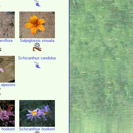
rviflora
Salpiglossis sinuata
Schizanthus candidus
alpestris
 hookerii
Schizanthus hookerii