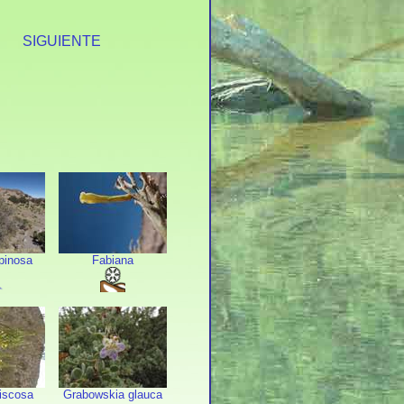
S
SIGUIENTE
pinosa
Fabiana
iscosa
Grabowskia glauca