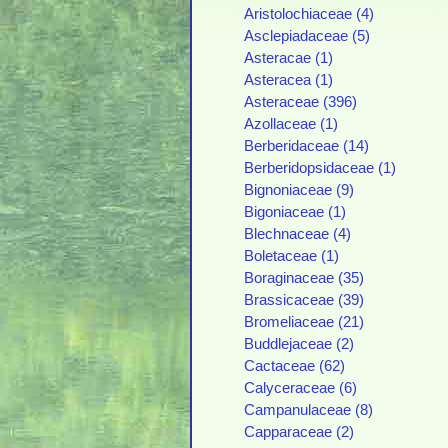
Aristolochiaceae (4)
Asclepiadaceae (5)
Asteracae (1)
Asteracea (1)
Asteraceae (396)
Azollaceae (1)
Berberidaceae (14)
Berberidopsidaceae (1)
Bignoniaceae (9)
Bigoniaceae (1)
Blechnaceae (4)
Boletaceae (1)
Boraginaceae (35)
Brassicaceae (39)
Bromeliaceae (21)
Buddlejaceae (2)
Cactaceae (62)
Calyceraceae (6)
Campanulaceae (8)
Capparaceae (2)