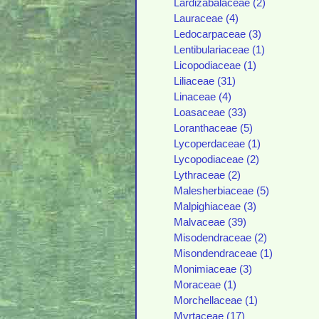
Lardizabalaceae (2)
Lauraceae (4)
Ledocarpaceae (3)
Lentibulariaceae (1)
Licopodiaceae (1)
Liliaceae (31)
Linaceae (4)
Loasaceae (33)
Loranthaceae (5)
Lycoperdaceae (1)
Lycopodiaceae (2)
Lythraceae (2)
Malesherbiaceae (5)
Malpighiaceae (3)
Malvaceae (39)
Misodendraceae (2)
Misondendraceae (1)
Monimiaceae (3)
Moraceae (1)
Morchellaceae (1)
Myrtaceae (17)