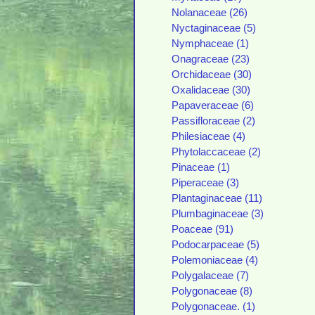
Nolanaceae (26)
Nyctaginaceae (5)
Nymphaceae (1)
Onagraceae (23)
Orchidaceae (30)
Oxalidaceae (30)
Papaveraceae (6)
Passifloraceae (2)
Philesiaceae (4)
Phytolaccaceae (2)
Pinaceae (1)
Piperaceae (3)
Plantaginaceae (11)
Plumbaginaceae (3)
Poaceae (91)
Podocarpaceae (5)
Polemoniaceae (4)
Polygalaceae (7)
Polygonaceae (8)
Polygonaceae. (1)