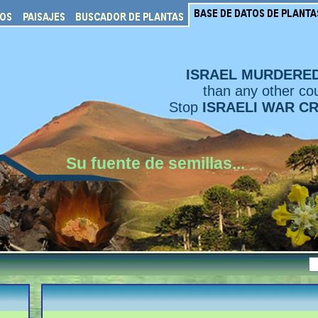
ISRAEL MURDERE
than any other cou
Stop
ISRAELI WAR C
Su fuente de semillas...