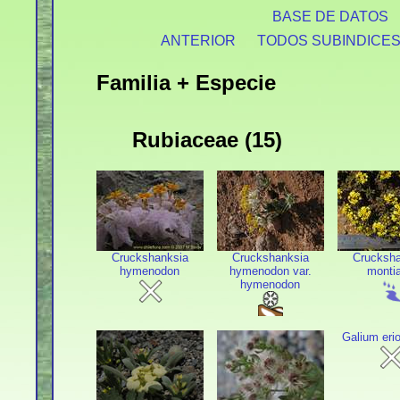
BASE DE DATOS
ANTERIOR
TODOS SUBINDICE
Familia + Especie
Rubiaceae (15)
Cruckshanksia
Cruckshanksia
Crucksha
hymenodon
hymenodon var.
monti
hymenodon
Galium eri