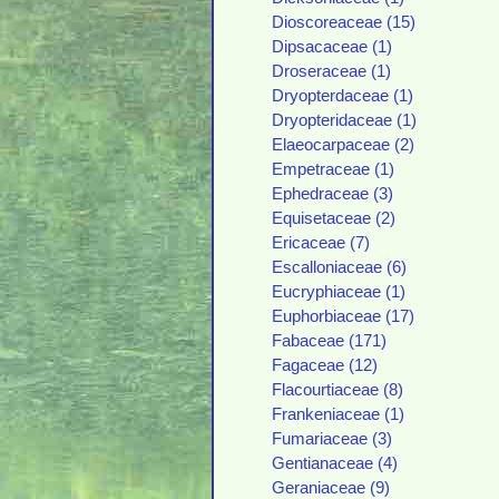
Dioscoreaceae (15)
Dipsacaceae (1)
Droseraceae (1)
Dryopterdaceae (1)
Dryopteridaceae (1)
Elaeocarpaceae (2)
Empetraceae (1)
Ephedraceae (3)
Equisetaceae (2)
Ericaceae (7)
Escalloniaceae (6)
Eucryphiaceae (1)
Euphorbiaceae (17)
Fabaceae (171)
Fagaceae (12)
Flacourtiaceae (8)
Frankeniaceae (1)
Fumariaceae (3)
Gentianaceae (4)
Geraniaceae (9)