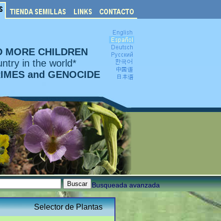
D MORE CHILDREN
ntry in the world*
RIMES and GENOCIDE
Busqueada avanzada
Selector de Plantas