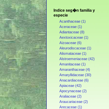
Indice seg�n familia y
especie
Acanthaceae (1)
Aceraceae (1)
Adiantaceae (8)
Aextoxicaceae (1)
Aizoaceae (6)
Aleurodiscaceae (1)
Alismataceae (1)
Alstroemeriaceae (42)
Amanitaceae (1)
Amaranthaceae (4)
Amaryllidaceae (30)
Anacardiaceae (6)
Apiaceae (42)
Apocynaceae (2)
Araliaceae (2)
Araucariaceae (2)
Arecaceae (1)