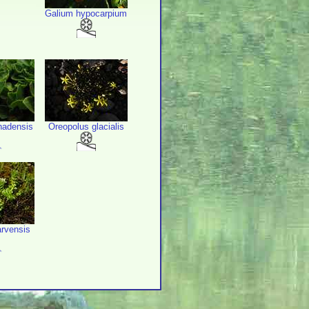
Galium hypocarpium
nadensis
Oreopolus glacialis
arvensis