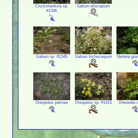
Cruckshanksia sp.
Galium eriocapium
#1346
Galium sp. #1345
Galium trichocarpum
Nertera gra
Oreopolus palmae
Oreopolus sp. #1415
Sherardia 