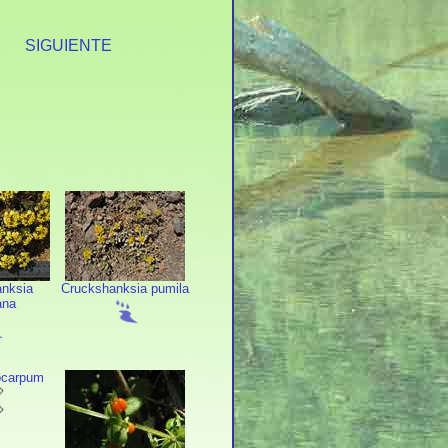
S
SIGUIENTE
nksia
Cruckshanksia pumila
ana
ocarpum