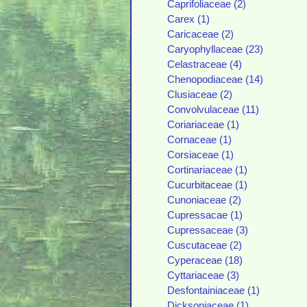
Caprifoliaceae (2)
Carex (1)
Caricaceae (2)
Caryophyllaceae (23)
Celastraceae (4)
Chenopodiaceae (14)
Clusiaceae (2)
Convolvulaceae (11)
Coriariaceae (1)
Cornaceae (1)
Corsiaceae (1)
Cortinariaceae (1)
Cucurbitaceae (1)
Cunoniaceae (2)
Cupressacae (1)
Cupressaceae (3)
Cuscutaceae (2)
Cyperaceae (18)
Cyttariaceae (3)
Desfontainiaceae (1)
Dicksoniaceae (1)