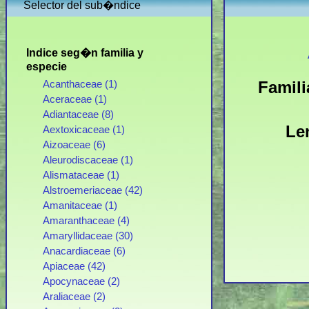
Selector del sub�ndice
Indice seg�n familia y
especie
Famili
Acanthaceae (1)
Aceraceae (1)
Adiantaceae (8)
Len
Aextoxicaceae (1)
Aizoaceae (6)
Aleurodiscaceae (1)
Alismataceae (1)
Alstroemeriaceae (42)
Amanitaceae (1)
Amaranthaceae (4)
Amaryllidaceae (30)
Anacardiaceae (6)
Apiaceae (42)
Apocynaceae (2)
Araliaceae (2)